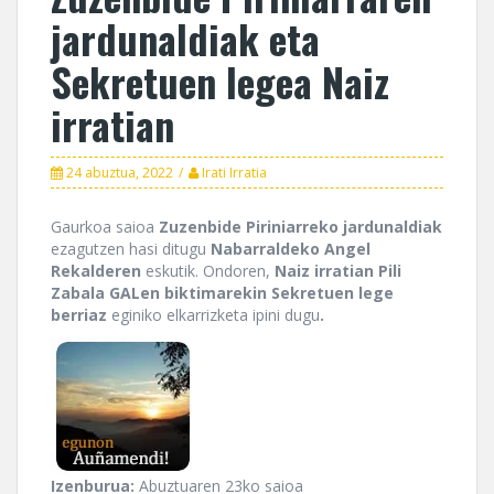
jardunaldiak eta
Sekretuen legea Naiz
irratian
24 abuztua, 2022
Irati Irratia
Gaurkoa saioa
Zuzenbide Piriniarreko jardunaldiak
ezagutzen hasi ditugu
Nabarraldeko Angel
Rekalderen
eskutik. Ondoren,
Naiz irratian Pili
Zabala GALen biktimarekin Sekretuen lege
berriaz
eginiko elkarrizketa ipini dugu
.
Izenburua:
Abuztuaren 23ko saioa