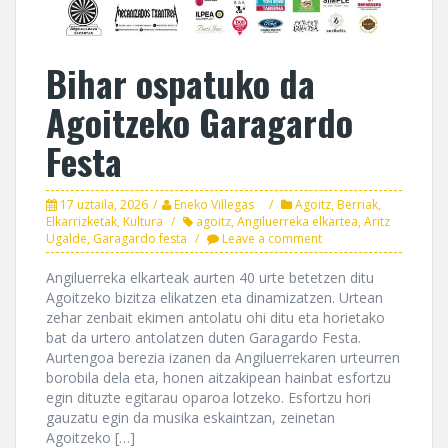
Bihar ospatuko da
Agoitzeko Garagardo
Festa
17 uztaila, 2026
Eneko Villegas
Agoitz
,
Berriak
,
Elkarrizketak
,
Kultura
agoitz
,
Angiluerreka elkartea
,
Aritz
Ugalde
,
Garagardo festa
Leave a comment
Angiluerreka elkarteak aurten 40 urte betetzen ditu
Agoitzeko bizitza elikatzen eta dinamizatzen. Urtean
zehar zenbait ekimen antolatu ohi ditu eta horietako
bat da urtero antolatzen duten Garagardo Festa.
Aurtengoa berezia izanen da Angiluerrekaren urteurren
borobila dela eta, honen aitzakipean hainbat esfortzu
egin dituzte egitarau oparoa lotzeko. Esfortzu hori
gauzatu egin da musika eskaintzan, zeinetan
Agoitzeko […]