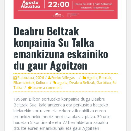
Deabru Beltzak
konpainia Su Talka
emankizuna eskainiko
du gaur Agoitzen
5 abuztua, 2026
Eneko Villegas
Agoitz
,
Berriak
,
Elkarrizketak
,
Kultura
agoitz
,
Deabru Beltzak
,
Garbitxu
,
Su
Talka
Leave a comment
1996an Bilbon sortutako konpainia dugu Deabru
Beltzak. Sua, kale antzerkia eta perkusioa batzeko
ideiarekin sortu zen eta ezkeroztik dabiltza euren
emankizunekin herriz-herri eta plazaz-plaza. 30 urte
hauetan 5 kontinente eta 77 herrialdetara zabaldu
dituzte euren emankizunak eta gaur Agoitzen