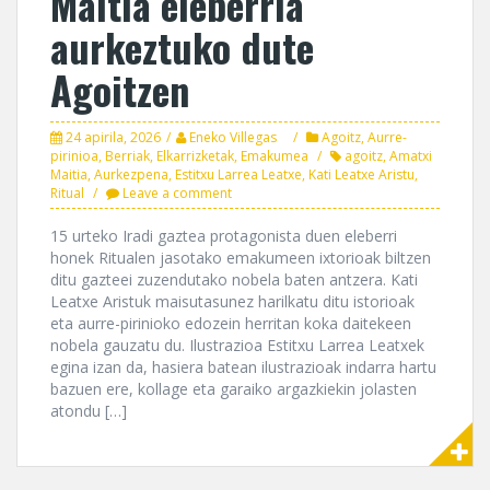
Maitia eleberria
aurkeztuko dute
Agoitzen
24 apirila, 2026
Eneko Villegas
Agoitz
,
Aurre-
pirinioa
,
Berriak
,
Elkarrizketak
,
Emakumea
agoitz
,
Amatxi
Maitia
,
Aurkezpena
,
Estitxu Larrea Leatxe
,
Kati Leatxe Aristu
,
Ritual
Leave a comment
15 urteko Iradi gaztea protagonista duen eleberri
honek Ritualen jasotako emakumeen ixtorioak biltzen
ditu gazteei zuzendutako nobela baten antzera. Kati
Leatxe Aristuk maisutasunez harilkatu ditu istorioak
eta aurre-pirinioko edozein herritan koka daitekeen
nobela gauzatu du. Ilustrazioa Estitxu Larrea Leatxek
egina izan da, hasiera batean ilustrazioak indarra hartu
bazuen ere, kollage eta garaiko argazkiekin jolasten
atondu […]