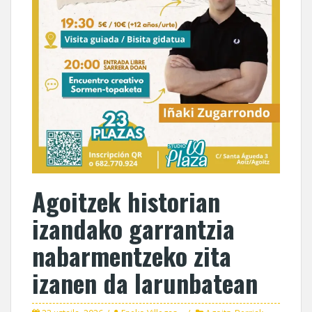
Agoitzek historian
izandako garrantzia
nabarmentzeko zita
izanen da larunbatean