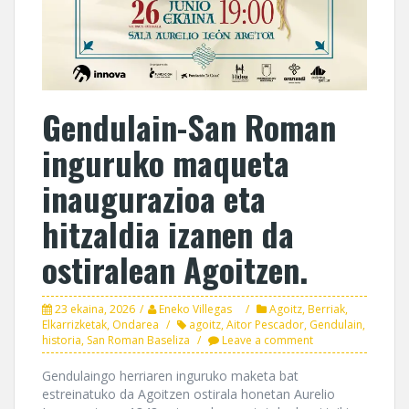
Gendulain-San Roman
inguruko maqueta
inaugurazioa eta
hitzaldia izanen da
ostiralean Agoitzen.
23 ekaina, 2026
Eneko Villegas
Agoitz
,
Berriak
,
Elkarrizketak
,
Ondarea
agoitz
,
Aitor Pescador
,
Gendulain
,
historia
,
San Roman Baseliza
Leave a comment
Gendulaingo herriaren inguruko maketa bat
estreinatuko da Agoitzen ostirala honetan Aurelio