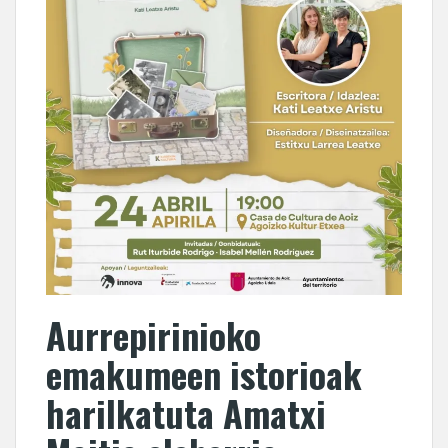
Aurrepirinioko
emakumeen istorioak
harilkatuta Amatxi