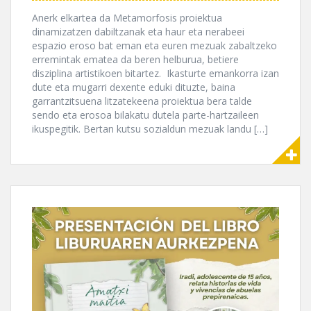
Anerk elkartea da Metamorfosis proiektua
dinamizatzen dabiltzanak eta haur eta nerabeei
espazio eroso bat eman eta euren mezuak zabaltzeko
erremintak ematea da beren helburua, betiere
disziplina artistikoen bitartez. Ikasturte emankorra izan
dute eta mugarri dexente eduki dituzte, baina
garrantzitsuena litzatekeena proiektua bera talde
sendo eta erosoa bilakatu dutela parte-hartzaileen
ikuspegitik. Bertan kutsu sozialdun mezuak landu […]