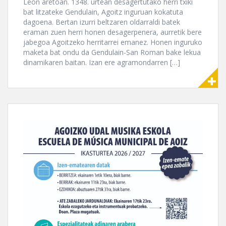
Leon aretoan. 1348. urtean desagertutako herri txiki
bat litzateke Gendulain, Agoitz inguruan kokatuta
dagoena. Bertan izurri beltzaren oldarraldi batek
eraman zuen herri honen desagerpenera, aurretik bere
jabegoa Agoitzeko herritarrei emanez. Honen inguruko
maketa bat ondu da Gendulain-San Roman bake lekua
dinamikaren baitan. Izan ere agramondarren […]