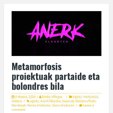
Metamorfosis
proiektuak partaide eta
bolondres bila
9 ekaina, 2026
Eneko Villegas
Agoitz
,
Hezkuntza
,
Kultura
agoitz
,
Anerk Elkartea
,
Haurrak
,
Metamorfosis
,
Nerabeak
,
Nerea Arizkuren
,
Saioa Arizkuren
Leave a
comment