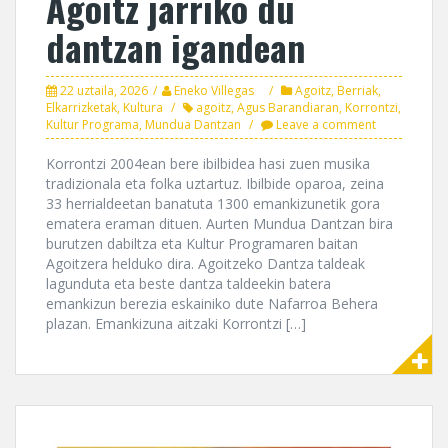
Agoitz jarriko du
dantzan igandean
22 uztaila, 2026
Eneko Villegas
Agoitz
,
Berriak
,
Elkarrizketak
,
Kultura
agoitz
,
Agus Barandiaran
,
Korrontzi
,
Kultur Programa
,
Mundua Dantzan
Leave a comment
Korrontzi 2004ean bere ibilbidea hasi zuen musika
tradizionala eta folka uztartuz. Ibilbide oparoa, zeina
33 herrialdeetan banatuta 1300 emankizunetik gora
ematera eraman dituen. Aurten Mundua Dantzan bira
burutzen dabiltza eta Kultur Programaren baitan
Agoitzera helduko dira. Agoitzeko Dantza taldeak
lagunduta eta beste dantza taldeekin batera
emankizun berezia eskainiko dute Nafarroa Behera
plazan. Emankizuna aitzaki Korrontzi […]