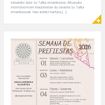
eskainiko dute Su Talka emankizuna. Altsasuko
momotxorroen ihauterietan du oinarria Su Talka
emankizunak. Hau ardatz hartuta […]