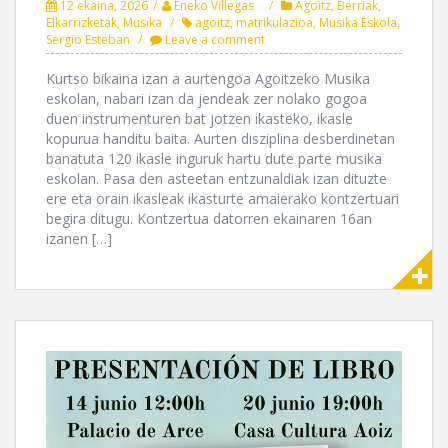
12 ekaina, 2026
Eneko Villegas
Agoitz
,
Berriak
,
Elkarrizketak
,
Musika
agoitz
,
matrikulazioa
,
Musika Eskola
,
Sergio Esteban
Leave a comment
Kurtso bikaina izan a aurtengoa Agoitzeko Musika
eskolan, nabari izan da jendeak zer nolako gogoa
duen instrumenturen bat jotzen ikasteko, ikasle
kopurua handitu baita. Aurten disziplina desberdinetan
banatuta 120 ikasle inguruk hartu dute parte musika
eskolan. Pasa den asteetan entzunaldiak izan dituzte
ere eta orain ikasleak ikasturte amaierako kontzertuari
begira ditugu. Kontzertua datorren ekainaren 16an
izanen […]