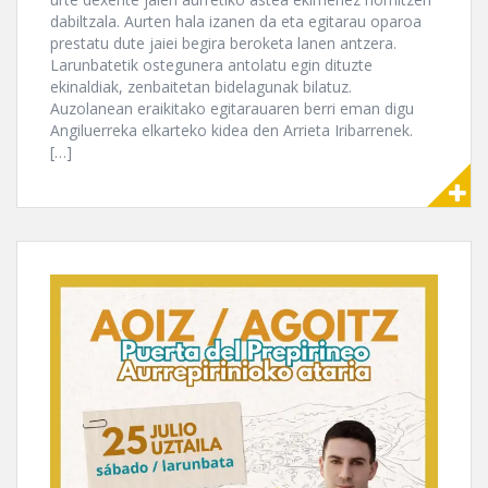
dabiltzala. Aurten hala izanen da eta egitarau oparoa
prestatu dute jaiei begira beroketa lanen antzera.
Larunbatetik ostegunera antolatu egin dituzte
ekinaldiak, zenbaitetan bidelagunak bilatuz.
Auzolanean eraikitako egitarauaren berri eman digu
Angiluerreka elkarteko kidea den Arrieta Iribarrenek.
[…]