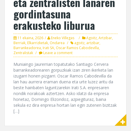
eta zentralisten lanaren
gordintasuna
erakusteko liburua
11 ekaina, 2026
Eneko Villegas
Agoitz
,
Artzibar
,
Berriak
,
Elkarrizketak
,
Ondarea
agoitz
,
artzibar
,
Barrankeadorea
,
Irati SA
,
Oscar Ramos Cabodevilla
,
Zentralistak
Leave a comment
Muniaingo Jaurerrian topatutako Santiago Cervera
barrankeadorearen gorpuzkiak izan ziren ikerketa lan
izugarri honen pizgarri. Oscar Ramos Cabodevilla da
lan hau aurrera eraman duena eta urte luzez aritu da
beste hainbaten laguntzarekin Irati S.A. enpresaren
nondik norakoak aztertzen. Asko idatzi da enpresa
honetaz, Domingo Elizondoz, azpiegituraz, baina
sekula ez dira enpresa hortan lan egin zutenen bizitzak
[…]