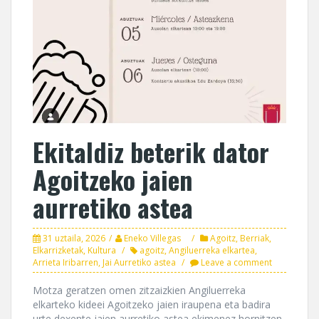
Ekitaldiz beterik dator
Agoitzeko jaien
aurretiko astea
31 uztaila, 2026
Eneko Villegas
Agoitz
,
Berriak
,
Elkarrizketak
,
Kultura
agoitz
,
Angiluerreka elkartea
,
Arrieta Iribarren
,
Jai Aurretiko astea
Leave a comment
Motza geratzen omen zitzaizkien Angiluerreka
elkarteko kideei Agoitzeko jaien iraupena eta badira
urte dexente jaien aurretiko astea ekimenez hornitzen