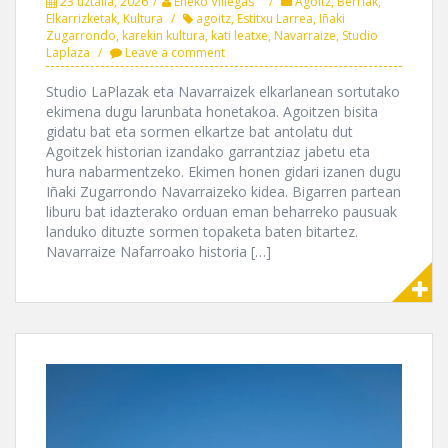
23 uztaila, 2026
Eneko Villegas
Agoitz
,
Berriak
,
Elkarrizketak
,
Kultura
agoitz
,
Estitxu Larrea
,
Iñaki
Zugarrondo
,
karekin kultura
,
kati leatxe
,
Navarraize
,
Studio
Laplaza
Leave a comment
Studio LaPlazak eta Navarraizek elkarlanean sortutako
ekimena dugu larunbata honetakoa. Agoitzen bisita
gidatu bat eta sormen elkartze bat antolatu dut
Agoitzek historian izandako garrantziaz jabetu eta
hura nabarmentzeko. Ekimen honen gidari izanen dugu
Iñaki Zugarrondo Navarraizeko kidea. Bigarren partean
liburu bat idazterako orduan eman beharreko pausuak
landuko dituzte sormen topaketa baten bitartez.
Navarraize Nafarroako historia […]