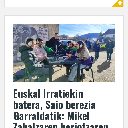
Euskal Irratiekin
batera, Saio berezia
Garraldatik: Mikel
Zabalzaren heriotzaren