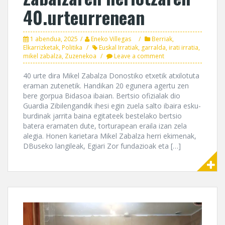
40.urteurrenean
1 abendua, 2025
Eneko Villegas
Berriak
,
Elkarrizketak
,
Politika
Euskal Irratiak
,
garralda
,
irati irratia
,
mikel zabalza
,
Zuzenekoa
Leave a comment
40 urte dira Mikel Zabalza Donostiko etxetik atxilotuta
eraman zutenetik. Handikan 20 egunera agertu zen
bere gorpua Bidasoa ibaian. Bertsio ofizialak dio
Guardia Zibilengandik ihesi egin zuela salto ibaira esku-
burdinak jarrita baina egitateek bestelako bertsio
batera eramaten dute, torturapean eraila izan zela
alegia. Honen karietara Mikel Zabalza herri ekimenak,
DBuseko langileak, Egiari Zor fundazioak eta […]