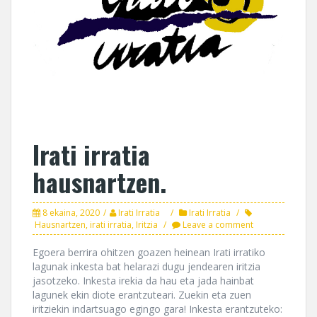
Irati irratia
hausnartzen.
8 ekaina, 2020
Irati Irratia
Irati Irratia
Hausnartzen
,
irati irratia
,
Iritzia
Leave a comment
Egoera berrira ohitzen goazen heinean Irati irratiko
lagunak inkesta bat helarazi dugu jendearen iritzia
jasotzeko. Inkesta irekia da hau eta jada hainbat
lagunek ekin diote erantzuteari. Zuekin eta zuen
iritziekin indartsuago egingo gara! Inkesta erantzuteko: