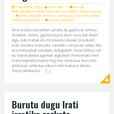
14 abendua, 2022
Irati Irratia
Berriak
,
Elkarrizketak
,
Erronkari
,
Irati Irratia
,
Iritzi-Miritzi
,
Kolaborazioak
Ainhoa Elizalde
,
erronkari
,
irati irratia
,
iritzi miritzi
,
Nafar
Gobernua
,
Nasertic
Leave a comment
Bere kolaborazioarekin jarraitu du gaurkoan Ainhoa
Elizaldek. Halere, gaurkotasuna duen testu bat ekarri
digu, Irati irratiak eta Erronkariko ibaxak Erronkarin
irrati seinalea ezartzeko izandako oztopoak salatu ditu
eta erantzuleak seinalatu dizkigularik. Dena bilduta uzti
du Enpresabidea agerkari digitalean Pirinioetako herri
irratia kapitalismoaren ring-ean izenburua duen iritzi
artikuluan. Artikulua irakurri nahi baduzue klikatu
Enpresabidea.eus […]
Burutu dugu Irati