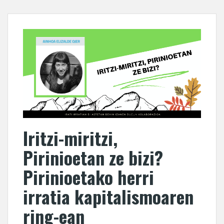
Iritzi-miritzi,
Pirinioetan ze bizi?
Pirinioetako herri
irratia kapitalismoaren
ring-ean