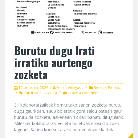
Burutu dugu Irati
irratiko aurtengo
zozketa
12 urtarrila, 2026
Eneko Villegas
Berriak
,
Pirinioa
irati irratia
,
zozketa
Leave a comment
31 kolaboratzaileek hornitutako sarien zozketa burutu
dugu gaurkoan. 1800 boletotik gora saldu ostean gaur
burutu da zozketa, azkenean 18 sari banatu ditugularik.
Milesker kolaboratzaileei eta boletoak erosi dituzuen
lagunei. Sarien kontsultarako hemen duzue kartela: