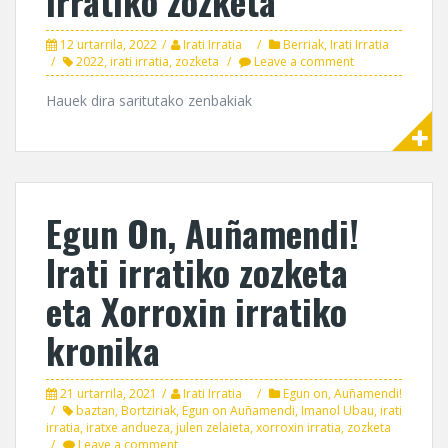
irratiko zozketa
12 urtarrila, 2022
Irati Irratia
Berriak
,
Irati Irratia
2022
,
irati irratia
,
zozketa
Leave a comment
Hauek dira saritutako zenbakiak
Egun On, Auñamendi!
Irati irratiko zozketa
eta Xorroxin irratiko
kronika
21 urtarrila, 2021
Irati Irratia
Egun on, Auñamendi!
baztan
,
Bortziriak
,
Egun on Auñamendi
,
Imanol Ubau
,
irati
irratia
,
iratxe andueza
,
julen zelaieta
,
xorroxin irratia
,
zozketa
Leave a comment