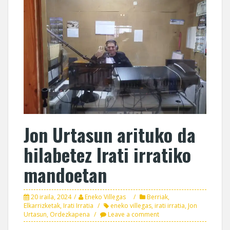
Jon Urtasun arituko da
hilabetez Irati irratiko
mandoetan
20 iraila, 2024
Eneko Villegas
Berriak
,
Elkarrizketak
,
Irati Irratia
eneko villegas
,
irati irratia
,
Jon
Urtasun
,
Ordezkapena
Leave a comment