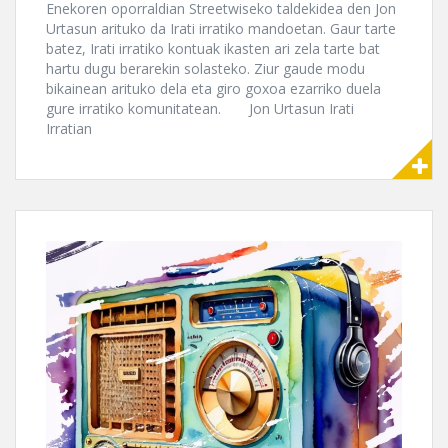
Enekoren oporraldian Streetwiseko taldekidea den Jon
Urtasun arituko da Irati irratiko mandoetan. Gaur tarte
batez, Irati irratiko kontuak ikasten ari zela tarte bat
hartu dugu berarekin solasteko. Ziur gaude modu
bikainean arituko dela eta giro goxoa ezarriko duela
gure irratiko komunitatean. Jon Urtasun Irati
Irratian