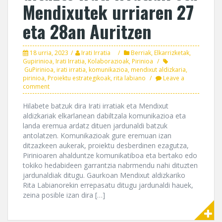
Mendixutek urriaren 27
eta 28an Auritzen
18 urria, 2023
Irati Irratia
Berriak
,
Elkarrizketak
,
Gupirinioa
,
Irati Irratia
,
Kolaborazioak
,
Pirinioa
GuPirinioa
,
irati irratia
,
komunikazioa
,
mendixut aldizkaria
,
pirinioa
,
Proiektu estrategikoak
,
rita labiano
Leave a
comment
Hilabete batzuk dira Irati irratiak eta Mendixut
aldizkariak elkarlanean dabiltzala komunikazioa eta
landa eremua ardatz dituen jardunaldi batzuk
antolatzen. Komunikazioak gure eremuan izan
ditzazkeen aukerak, proiektu desberdinen ezagutza,
Pirinioaren ahalduntze komunikatiboa eta bertako edo
tokiko hedabideen garrantzia nabrmendu nahi dituzten
jardunaldiak ditugu. Gaurkoan Mendixut aldizkariko
Rita Labianorekin errepasatu ditugu jardunaldi hauek,
zeina posible izan dira […]