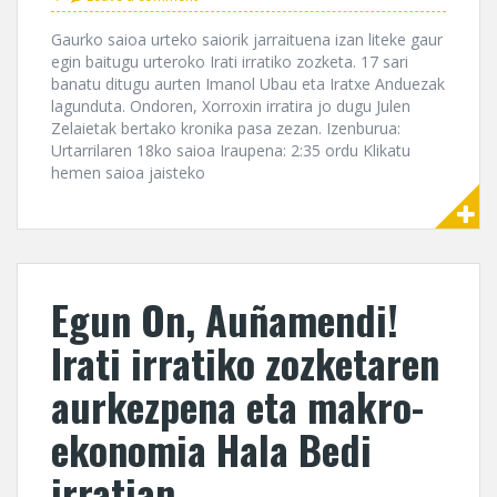
Gaurko saioa urteko saiorik jarraituena izan liteke gaur
egin baitugu urteroko Irati irratiko zozketa. 17 sari
banatu ditugu aurten Imanol Ubau eta Iratxe Anduezak
lagunduta. Ondoren, Xorroxin irratira jo dugu Julen
Zelaietak bertako kronika pasa zezan. Izenburua:
Urtarrilaren 18ko saioa Iraupena: 2:35 ordu Klikatu
hemen saioa jaisteko
Egun On, Auñamendi!
Irati irratiko zozketaren
aurkezpena eta makro-
ekonomia Hala Bedi
irratian