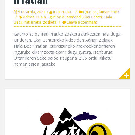
5 urtarrila, 2021
Irati Irratia
Egun on, Auñamendi!
Adrian Zelaia
,
Egun on Auñamendi
,
Ekai Center
,
Hala
Bedi
,
irati irratia
,
zozketa
Leave a comment
Gaurko saioa Irati irratiko zozketa aurkezten hasi dugu.
Ondoren, Ekai Centerreko kidea den Adrian Zelaiak
Hala Bedi irratian, etorkizuneko makroekonomiaren
inguruko elkarrizketa ekarri dugu gurera. Izenburua:
Urtarrilaren 5eko saioa Iraupena: 2:35 ordu Klikatu
hemen saioa jaisteko