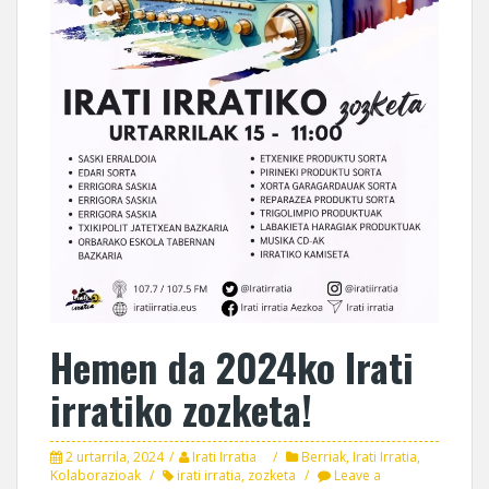
Hemen da 2024ko Irati
irratiko zozketa!
2 urtarrila, 2024
Irati Irratia
Berriak
,
Irati Irratia
,
Kolaborazioak
irati irratia
,
zozketa
Leave a