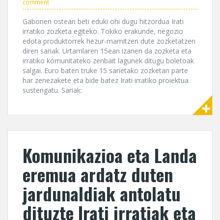
comment
Gabonen ostean beti eduki ohi dugu hitzordua Irati
irratiko zozketa egiteko. Tokiko erakunde, negozio
edota produktorrek hezur-mamitzen dute zozketatzen
diren sariak. Urtarrilaren 15ean izanen da zozketa eta
irratiko komunitateko zenbait lagunek ditugu boletoak
salgai. Euro baten truke 15 sarietako zozketan parte
har zenezakete eta bide batez Irati irratiko proiektua
sustengatu. Sariak:
Komunikazioa eta Landa
eremua ardatz duten
jardunaldiak antolatu
dituzte Irati irratiak eta