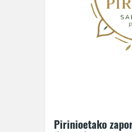
Pirinioetako zapo