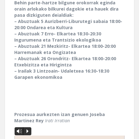
Behin parte-hartze bilgune orokorrak eginda
orain arlokako bilkurei dagokie eta hauek dira
pasa dizkiguten deialdiak:
– Abuztuak 5 Aurizberri-Liburutegi sabaia 18:00-
20:00 Ondarea eta Kultura
– Abuztuak 7 Erro- Elkartea 18:30-20:30
Ingurumena eta Trantsizio ekologikoa
– Abuztuak 21 Mezkiritz- Elkartea 18:00-20:00
Harremanak eta Ongizatea
– Abuztuak 26 Orondritz- Elkartea 18:00-20:00
Etxebizitza eta Hirigintza
– Irailak 3 Lintzoain- Udaletxea 16:30-18:30
Garapen ekonomikoa
Prozesua aurkezten izan genuen Joseba
Martinez Rey
Irati Irratian
Vm
P