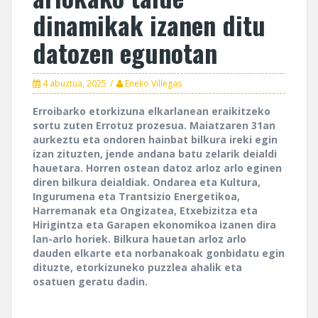
dinamikak izanen ditu
datozen egunotan
4 abuztua, 2025
Eneko Villegas
Erroibarko etorkizuna elkarlanean eraikitzeko
sortu zuten Errotuz prozesua. Maiatzaren 31an
aurkeztu eta ondoren hainbat bilkura ireki egin
izan zituzten, jende andana batu zelarik deialdi
hauetara. Horren ostean datoz arloz arlo eginen
diren bilkura deialdiak. Ondarea eta Kultura,
Ingurumena eta Trantsizio Energetikoa,
Harremanak eta Ongizatea, Etxebizitza eta
Hirigintza eta Garapen ekonomikoa izanen dira
lan-arlo horiek. Bilkura hauetan arloz arlo
dauden elkarte eta norbanakoak gonbidatu egin
dituzte, etorkizuneko puzzlea ahalik eta
osatuen geratu dadin.