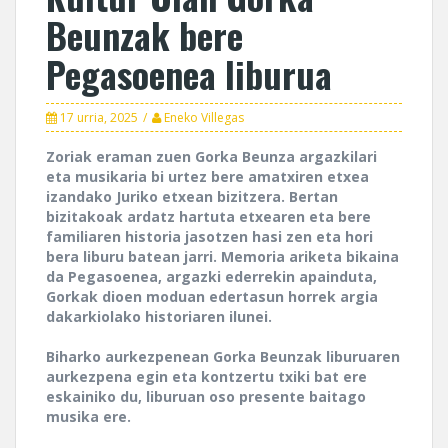
Beunzak bere
Pegasoenea liburua
17 urria, 2025
Eneko Villegas
Zoriak eraman zuen Gorka Beunza argazkilari
eta musikaria bi urtez bere amatxiren etxea
izandako Juriko etxean bizitzera. Bertan
bizitakoak ardatz hartuta etxearen eta bere
familiaren historia jasotzen hasi zen eta hori
bera liburu batean jarri. Memoria ariketa bikaina
da Pegasoenea, argazki ederrekin apainduta,
Gorkak dioen moduan edertasun horrek argia
dakarkiolako historiaren ilunei.
Biharko aurkezpenean Gorka Beunzak liburuaren
aurkezpena egin eta kontzertu txiki bat ere
eskainiko du, liburuan oso presente baitago
musika ere.