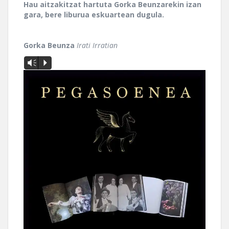
Hau aitzakitzat hartuta Gorka Beunzarekin izan
gara, bere liburua eskuartean dugula.
Gorka Beunza
Irati Irratian
Vm
P