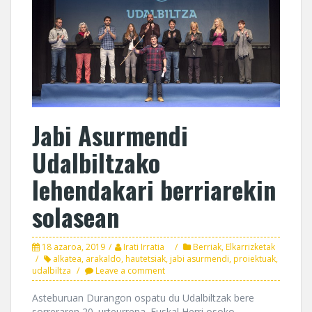
Jabi Asurmendi
Udalbiltzako
lehendakari berriarekin
solasean
18 azaroa, 2019
Irati Irratia
Berriak
,
Elkarrizketak
alkatea
,
arakaldo
,
hautetsiak
,
jabi asurmendi
,
proiektuak
,
udalbiltza
Leave a comment
Asteburuan Durangon ospatu du Udalbiltzak bere
sorreraren 20. urteurrena. Euskal Herri osoko