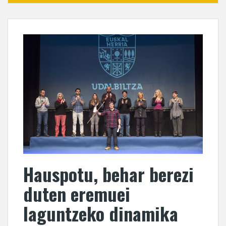
Hauspotu, behar berezi
duten eremuei
laguntzeko dinamika