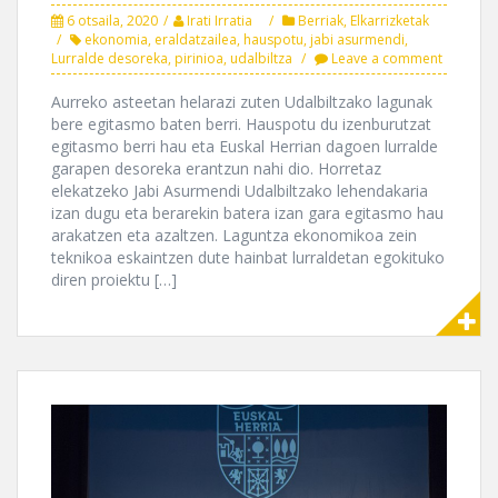
6 otsaila, 2020
Irati Irratia
Berriak
,
Elkarrizketak
ekonomia
,
eraldatzailea
,
hauspotu
,
jabi asurmendi
,
Lurralde desoreka
,
pirinioa
,
udalbiltza
Leave a comment
Aurreko asteetan helarazi zuten Udalbiltzako lagunak
bere egitasmo baten berri. Hauspotu du izenburutzat
egitasmo berri hau eta Euskal Herrian dagoen lurralde
garapen desoreka erantzun nahi dio. Horretaz
elekatzeko Jabi Asurmendi Udalbiltzako lehendakaria
izan dugu eta berarekin batera izan gara egitasmo hau
arakatzen eta azaltzen. Laguntza ekonomikoa zein
teknikoa eskaintzen dute hainbat lurraldetan egokituko
diren proiektu […]