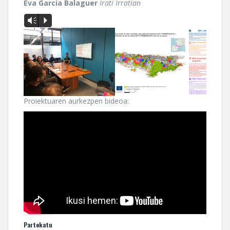
Eva Garcia Balaguer
Irati Irratian
Vm
P
Proiektuaren aurkezpen bideoa:
Partekatu