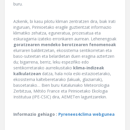
buru.
Azkenik, bi kasu pilotu kliman zentratzen dira, biak Irati
inguruan, Pirinioetako eragile guztientzat informazio
klimatiko zehatza, eguneratua, prozesatua eta
eskuragarria izateko erronkaren aurrean. Lehenengoak
goratzearen mendeko berotzearen fenomenoak
elurraren baldintzetan, ekosistema sentikorretan eta
baso-suteetan eta belardietan duen eragina aztertzen
du; bigarrena, berriz, leku espezifiko edo
sentikorretarako aurreikusitako
klima-indizeak
kalkulatzean
datza, hala nola eski-estazioetarako,
ekosistema kalteberetarako (lakuak, glaziarrak),
basoetarako… Bien buru Kataluniako Meteorologia
Zerbitzua, Météo France eta Pirinioetako Ekologia
Institutua (IPE-CSIC) dira, AEMETen laguntzarekin.
Informazio gehiago :
Pyrenees4clima webgunea