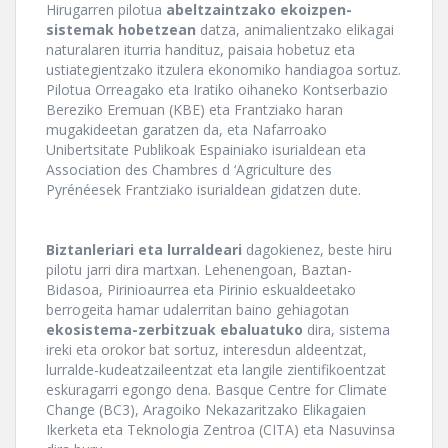
Hirugarren pilotua
abeltzaintzako ekoizpen-
sistemak hobetzean
datza, animalientzako elikagai
naturalaren iturria handituz, paisaia hobetuz eta
ustiategientzako itzulera ekonomiko handiagoa sortuz.
Pilotua Orreagako eta Iratiko oihaneko Kontserbazio
Bereziko Eremuan (KBE) eta Frantziako haran
mugakideetan garatzen da, eta Nafarroako
Unibertsitate Publikoak Espainiako isurialdean eta
Association des Chambres d ‘Agriculture des
Pyrénéesek Frantziako isurialdean gidatzen dute.
Biztanleriari eta lurraldeari
dagokienez, beste hiru
pilotu jarri dira martxan. Lehenengoan, Baztan-
Bidasoa, Pirinioaurrea eta Pirinio eskualdeetako
berrogeita hamar udalerritan baino gehiagotan
ekosistema-zerbitzuak ebaluatuko
dira, sistema
ireki eta orokor bat sortuz, interesdun aldeentzat,
lurralde-kudeatzaileentzat eta langile zientifikoentzat
eskuragarri egongo dena. Basque Centre for Climate
Change (BC3), Aragoiko Nekazaritzako Elikagaien
Ikerketa eta Teknologia Zentroa (CITA) eta Nasuvinsa