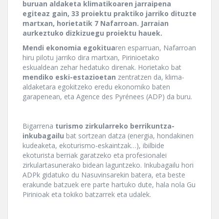
buruan aldaketa klimatikoaren jarraipena
egiteaz gain, 33 proiektu praktiko jarriko dituzte
martxan, horietatik 7 Nafarroan. Jarraian
aurkeztuko dizkizuegu proiektu hauek.
Mendi ekonomia egokitua
ren esparruan, Nafarroan
hiru pilotu jarriko dira martxan, Pirinioetako
eskualdean zehar hedatuko direnak. Horietako bat
mendiko eski-estazioetan
zentratzen da, klima-
aldaketara egokitzeko eredu ekonomiko baten
garapenean, eta Agence des Pyrénees (ADP) da buru.
Bigarrena
turismo zirkularreko berrikuntza-
inkubagailu
bat sortzean datza (energia, hondakinen
kudeaketa, ekoturismo-eskaintzak…), ibilbide
ekoturista berriak garatzeko eta profesionalei
zirkulartasunerako bidean laguntzeko. Inkubagailu hori
ADPk gidatuko du Nasuvinsarekin batera, eta beste
erakunde batzuek ere parte hartuko dute, hala nola Gu
Pirinioak eta tokiko batzarrek eta udalek.