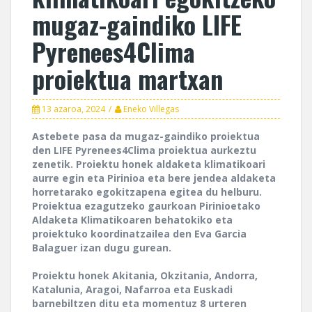
mugaz-gaindiko LIFE
Pyrenees4Clima
proiektua martxan
13 azaroa, 2024
Eneko Villegas
Astebete pasa da mugaz-gaindiko proiektua
den LIFE Pyrenees4Clima proiektua aurkeztu
zenetik. Proiektu honek aldaketa klimatikoari
aurre egin eta Pirinioa eta bere jendea aldaketa
horretarako egokitzapena egitea du helburu.
Proiektua ezagutzeko gaurkoan Pirinioetako
Aldaketa Klimatikoaren behatokiko eta
proiektuko koordinatzailea den Eva Garcia
Balaguer izan dugu gurean.
Proiektu honek Akitania, Okzitania, Andorra,
Katalunia, Aragoi, Nafarroa eta Euskadi
barnebiltzen ditu eta momentuz 8 urteren