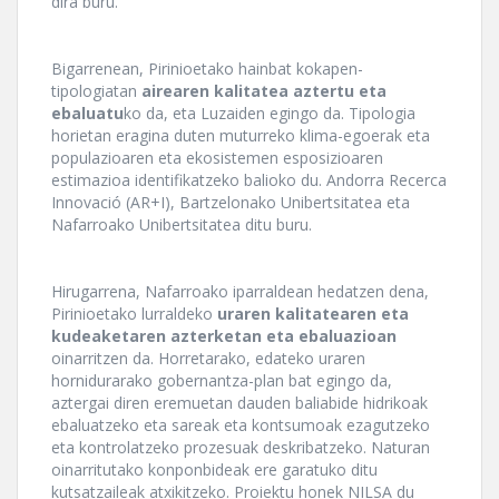
dira buru.
Bigarrenean, Pirinioetako hainbat kokapen-
tipologiatan
airearen kalitatea aztertu eta
ebaluatu
ko da, eta Luzaiden egingo da. Tipologia
horietan eragina duten muturreko klima-egoerak eta
populazioaren eta ekosistemen esposizioaren
estimazioa identifikatzeko balioko du. Andorra Recerca
Innovació (AR+I), Bartzelonako Unibertsitatea eta
Nafarroako Unibertsitatea ditu buru.
Hirugarrena, Nafarroako iparraldean hedatzen dena,
Pirinioetako lurraldeko
uraren kalitatearen eta
kudeaketaren azterketan eta ebaluazioan
oinarritzen da. Horretarako, edateko uraren
hornidurarako gobernantza-plan bat egingo da,
aztergai diren eremuetan dauden baliabide hidrikoak
ebaluatzeko eta sareak eta kontsumoak ezagutzeko
eta kontrolatzeko prozesuak deskribatzeko. Naturan
oinarritutako konponbideak ere garatuko ditu
kutsatzaileak atxikitzeko. Proiektu honek NILSA du