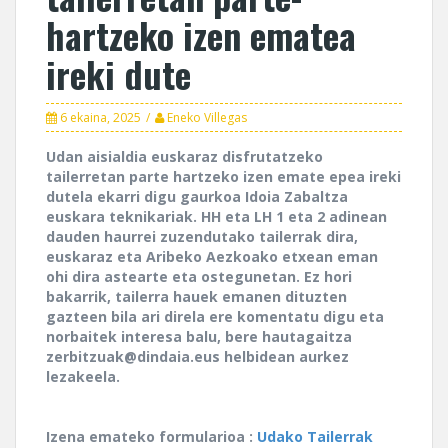
hartzeko izen ematea
ireki dute
6 ekaina, 2025
Eneko Villegas
Udan aisialdia euskaraz disfrutatzeko
tailerretan parte hartzeko izen emate epea ireki
dutela ekarri digu gaurkoa Idoia Zabaltza
euskara teknikariak. HH eta LH 1 eta 2 adinean
dauden haurrei zuzendutako tailerrak dira,
euskaraz eta Aribeko Aezkoako etxean eman
ohi dira astearte eta ostegunetan. Ez hori
bakarrik, tailerra hauek emanen dituzten
gazteen bila ari direla ere komentatu digu eta
norbaitek interesa balu, bere hautagaitza
zerbitzuak@dindaia.eus helbidean aurkez
lezakeela.
Izena emateko formularioa :
Udako Tailerrak