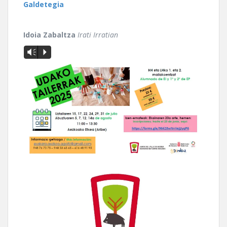
Galdetegia
Idoia Zabaltza
Irati Irratian
Vm
P