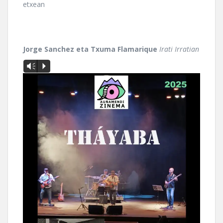
etxean
Jorge Sanchez eta Txuma Flamarique
Irati Irratian
Vm
P