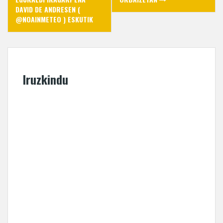
DAVID DE ANDRESEN (
@NOAINMETEO ) ESKUTIK
Iruzkindu