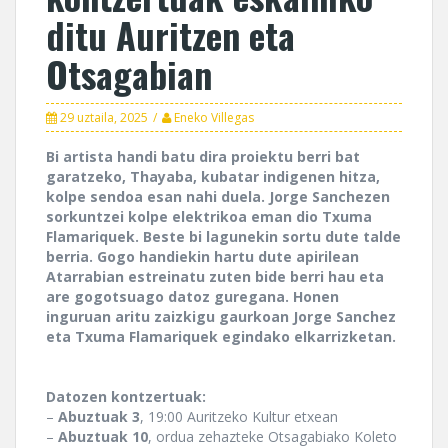
ditu Auritzen eta
Otsagabian
29 uztaila, 2025
Eneko Villegas
Bi artista handi batu dira proiektu berri bat
garatzeko, Thayaba, kubatar indigenen hitza,
kolpe sendoa esan nahi duela. Jorge Sanchezen
sorkuntzei kolpe elektrikoa eman dio Txuma
Flamariquek. Beste bi lagunekin sortu dute talde
berria. Gogo handiekin hartu dute apirilean
Atarrabian estreinatu zuten bide berri hau eta
are gogotsuago datoz guregana. Honen
inguruan aritu zaizkigu gaurkoan Jorge Sanchez
eta Txuma Flamariquek egindako elkarrizketan.
Datozen kontzertuak:
–
Abuztuak 3
, 19:00 Auritzeko Kultur etxean
–
Abuztuak 10
, ordua zehazteke Otsagabiako Koleto