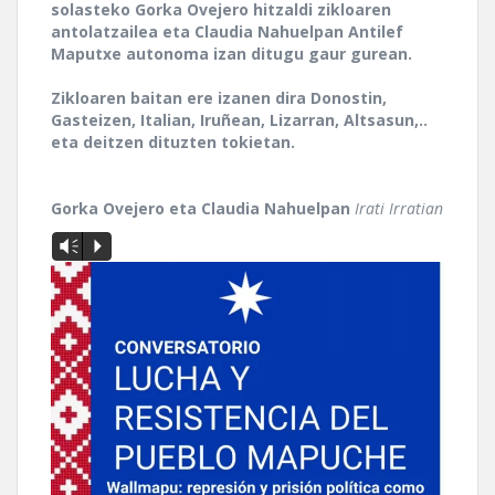
solasteko Gorka Ovejero hitzaldi zikloaren
antolatzailea eta Claudia Nahuelpan Antilef
Maputxe autonoma izan ditugu gaur gurean.
Zikloaren baitan ere izanen dira Donostin,
Gasteizen, Italian, Iruñean, Lizarran, Altsasun,..
eta deitzen dituzten tokietan.
Gorka Ovejero eta Claudia Nahuelpan
Irati Irratian
Vm
P