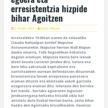
erresistentzia hizpide
bihar Agoitzen
2 otsaila, 2026
Eneko Villegas
Arratsaldeko 19:00tan izanen da solasaldia
Claudia Nahuelpan Antilef Maputxe
Autonomarekin. Maputxe herrian Wall Mapun
dauka oinarria, Txile hegoaldean kokatuta
dagoen eremuan. Maputxe herria bere izenak
dioen bezala Lurraren Jendea dira, natura eta
bere leku sakratuak kapitalismo eta
suntsitzaileen aurrean defendatzen dituztenak.
Erresistentzia honek errepresioa pairatzera
eraman dituzte eta ekintzaile askok gartzela
ezagutzera eraman ditu. Isilarazia den borroka
bat izanda , bertako egoeraren inguruan
jendearengana heltzeko hitzaldi ziklo bat
antolatu dute Euskal Herrian barna, zeina bihar
hasiko den Agoitzeko hitzaldiarekin. Honetaz