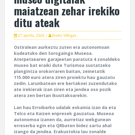
maiatzean zehar irekiko
ditu ateak
27 apirila, 2026
Eneko Villegas
Ostiralean aurkeztu zuten era autonomoan
kudeatuko den Sorogaingo Museoa.
Aterpetxearen garajeetan paratuta 4 zonaldeko
museo bat eraiki dute Turismoa sustatzeko
plangintza orokorraren baitan, zeinetatik
115.000 euro atera ziren proiektu hau gauzatu
zedin. Larunbatean ere bertakoei zuzendutako
ate irekierak izan ziren eta jendea oso pozik
atera zen bertan ikusitakoarekin.
Lan hau Erroibarko udalak eskainia izan da eta
Telco eta Kaizen enpresek gauzatua. Museoa
autonomoa izanen da, aurretiaz webgunean
erreserba egin eta QRbaten bidez sartu ahal
izango da jendea. Erakustokia lau zonalde