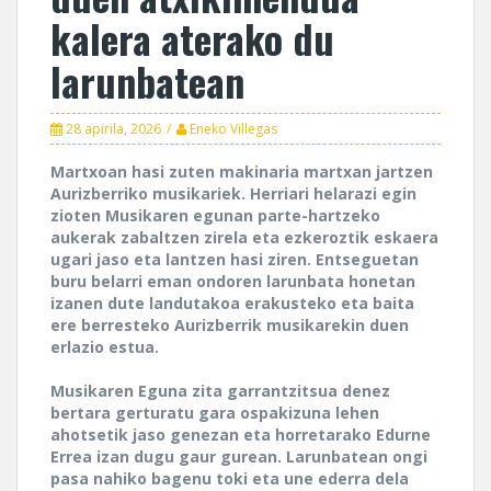
kalera aterako du
larunbatean
28 apirila, 2026
Eneko Villegas
Martxoan hasi zuten makinaria martxan jartzen
Aurizberriko musikariek. Herriari helarazi egin
zioten Musikaren egunan parte-hartzeko
aukerak zabaltzen zirela eta ezkeroztik eskaera
ugari jaso eta lantzen hasi ziren. Entseguetan
buru belarri eman ondoren larunbata honetan
izanen dute landutakoa erakusteko eta baita
ere berresteko Aurizberrik musikarekin duen
erlazio estua.
Musikaren Eguna zita garrantzitsua denez
bertara gerturatu gara ospakizuna lehen
ahotsetik jaso genezan eta horretarako Edurne
Errea izan dugu gaur gurean. Larunbatean ongi
pasa nahiko bagenu toki eta une ederra dela