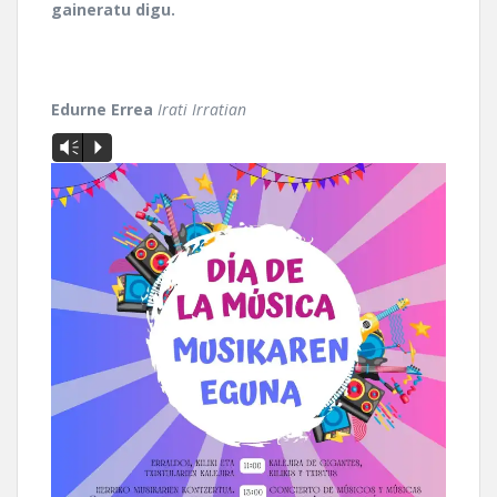
gaineratu digu.
Edurne Errea
Irati Irratian
Vm
P