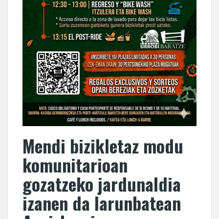
Mendi bizikletaz modu
komunitarioan
gozatzeko jardunaldia
izanen da larunbatean