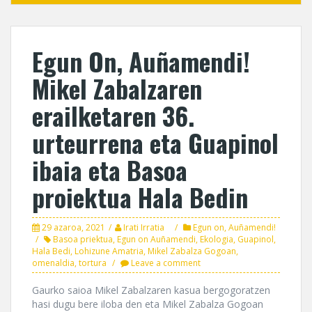
Egun On, Auñamendi!
Mikel Zabalzaren
erailketaren 36.
urteurrena eta Guapinol
ibaia eta Basoa
proiektua Hala Bedin
29 azaroa, 2021
Irati Irratia
Egun on, Auñamendi!
Basoa priektua
,
Egun on Auñamendi
,
Ekologia
,
Guapinol
,
Hala Bedi
,
Lohizune Amatria
,
Mikel Zabalza Gogoan
,
omenaldia
,
tortura
Leave a comment
Gaurko saioa Mikel Zabalzaren kasua bergogoratzen
hasi dugu bere iloba den eta Mikel Zabalza Gogoan