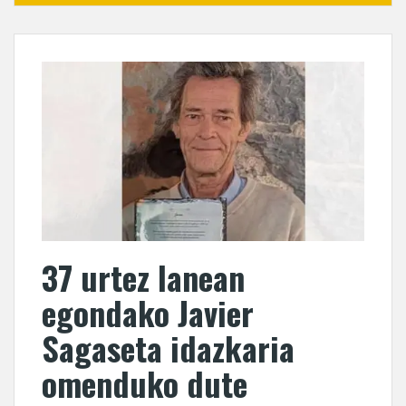
37 urtez lanean
egondako Javier
Sagaseta idazkaria
omenduko dute