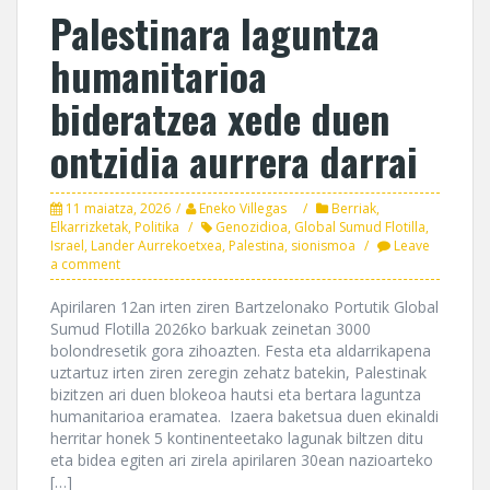
Palestinara laguntza
humanitarioa
bideratzea xede duen
ontzidia aurrera darrai
11 maiatza, 2026
Eneko Villegas
Berriak
,
Elkarrizketak
,
Politika
Genozidioa
,
Global Sumud Flotilla
,
Israel
,
Lander Aurrekoetxea
,
Palestina
,
sionismoa
Leave
a comment
Apirilaren 12an irten ziren Bartzelonako Portutik Global
Sumud Flotilla 2026ko barkuak zeinetan 3000
bolondresetik gora zihoazten. Festa eta aldarrikapena
uztartuz irten ziren zeregin zehatz batekin, Palestinak
bizitzen ari duen blokeoa hautsi eta bertara laguntza
humanitarioa eramatea. Izaera baketsua duen ekinaldi
herritar honek 5 kontinenteetako lagunak biltzen ditu
eta bidea egiten ari zirela apirilaren 30ean nazioarteko
[…]