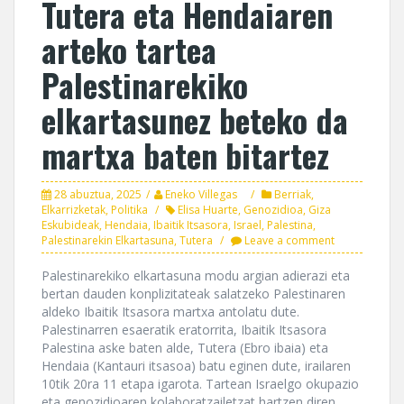
Tutera eta Hendaiaren
arteko tartea
Palestinarekiko
elkartasunez beteko da
martxa baten bitartez
28 abuztua, 2025
Eneko Villegas
Berriak
,
Elkarrizketak
,
Politika
Elisa Huarte
,
Genozidioa
,
Giza
Eskubideak
,
Hendaia
,
Ibaitik Itsasora
,
Israel
,
Palestina
,
Palestinarekin Elkartasuna
,
Tutera
Leave a comment
Palestinarekiko elkartasuna modu argian adierazi eta
bertan dauden konplizitateak salatzeko Palestinaren
aldeko Ibaitik Itsasora martxa antolatu dute.
Palestinarren esaeratik eratorrita, Ibaitik Itsasora
Palestina aske baten alde, Tutera (Ebro ibaia) eta
Hendaia (Kantauri itsasoa) batu eginen dute, irailaren
10tik 20ra 11 etapa igarota. Tartean Israelgo okupazio
eta genozidioaren kolaboratzailetzat hartzen diren