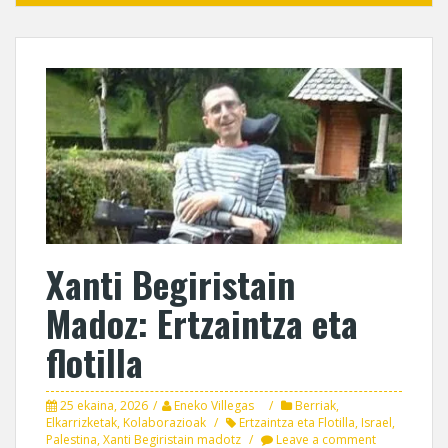
Xanti Begiristain
Madoz: Ertzaintza eta
flotilla
25 ekaina, 2026
Eneko Villegas
Berriak
,
Elkarrizketak
,
Kolaborazioak
Ertzaintza eta Flotilla
,
Israel
,
Palestina
,
Xanti Begiristain madotz
Leave a comment