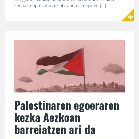
zenbait enpresatan ekintza berezia eginen […]
Palestinaren egoeraren
kezka Aezkoan
barreiatzen ari da