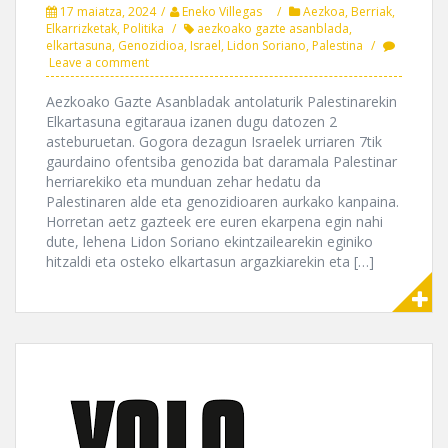
17 maiatza, 2024
Eneko Villegas
Aezkoa
,
Berriak
,
Elkarrizketak
,
Politika
aezkoako gazte asanblada
,
elkartasuna
,
Genozidioa
,
Israel
,
Lidon Soriano
,
Palestina
Leave a comment
Aezkoako Gazte Asanbladak antolaturik Palestinarekin
Elkartasuna egitaraua izanen dugu datozen 2
asteburuetan. Gogora dezagun Israelek urriaren 7tik
gaurdaino ofentsiba genozida bat daramala Palestinar
herriarekiko eta munduan zehar hedatu da
Palestinaren alde eta genozidioaren aurkako kanpaina.
Horretan aetz gazteek ere euren ekarpena egin nahi
dute, lehena Lidon Soriano ekintzailearekin eginiko
hitzaldi eta osteko elkartasun argazkiarekin eta […]