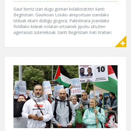
Gaur berriz izan dugu gurean kolaboratzen Xanti
Begiristain. Gaurkoan Loiuko aireportuan izandako
istiluak ekarri dizkigu gogora, Palestinara joandako
flotillako kideak nolatan ertzainek jipoitu zituzten
agerrarazi zutenekoak. Xanti Begiristain Irati Irratian: