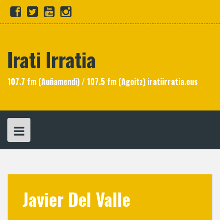
Skip
fb
tw
yt
in
to
content
Irati Irratia
107.7 fm (Auñamendi) / 107.5 fm (Agoitz) iratiirratia.eus
Javier Del Valle