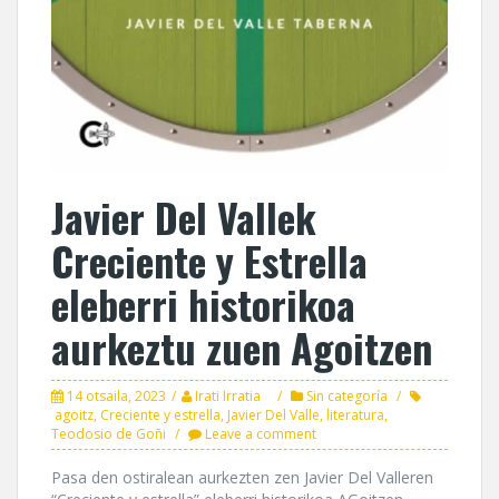
Javier Del Vallek
Creciente y Estrella
eleberri historikoa
aurkeztu zuen Agoitzen
14 otsaila, 2023
Irati Irratia
Sin categoría
agoitz
,
Creciente y estrella
,
Javier Del Valle
,
literatura
,
Teodosio de Goñi
Leave a comment
Pasa den ostiralean aurkezten zen Javier Del Valleren