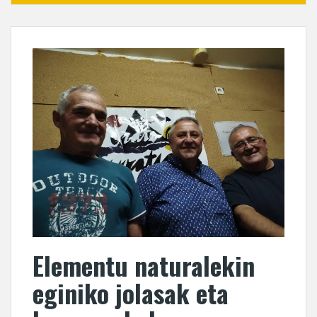
Elementu naturalekin
eginiko jolasak eta