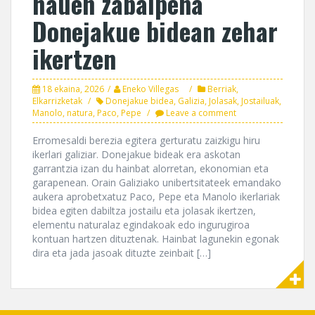
hauen zabalpena
Donejakue bidean zehar
ikertzen
18 ekaina, 2026
Eneko Villegas
Berriak
,
Elkarrizketak
Donejakue bidea
,
Galizia
,
Jolasak
,
Jostailuak
,
Manolo
,
natura
,
Paco
,
Pepe
Leave a comment
Erromesaldi berezia egitera gerturatu zaizkigu hiru
ikerlari galiziar. Donejakue bideak era askotan
garrantzia izan du hainbat alorretan, ekonomian eta
garapenean. Orain Galiziako unibertsitateek emandako
aukera aprobetxatuz Paco, Pepe eta Manolo ikerlariak
bidea egiten dabiltza jostailu eta jolasak ikertzen,
elementu naturalaz egindakoak edo ingurugiroa
kontuan hartzen dituztenak. Hainbat lagunekin egonak
dira eta jada jasoak dituzte zeinbait […]