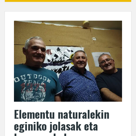
Elementu naturalekin
eginiko jolasak eta