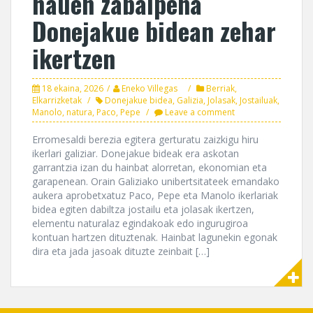
hauen zabalpena
Donejakue bidean zehar
ikertzen
18 ekaina, 2026
Eneko Villegas
Berriak
,
Elkarrizketak
Donejakue bidea
,
Galizia
,
Jolasak
,
Jostailuak
,
Manolo
,
natura
,
Paco
,
Pepe
Leave a comment
Erromesaldi berezia egitera gerturatu zaizkigu hiru
ikerlari galiziar. Donejakue bideak era askotan
garrantzia izan du hainbat alorretan, ekonomian eta
garapenean. Orain Galiziako unibertsitateek emandako
aukera aprobetxatuz Paco, Pepe eta Manolo ikerlariak
bidea egiten dabiltza jostailu eta jolasak ikertzen,
elementu naturalaz egindakoak edo ingurugiroa
kontuan hartzen dituztenak. Hainbat lagunekin egonak
dira eta jada jasoak dituzte zeinbait […]