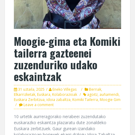
Moogie-gima eta Komiki
tailerra gazteenei
zuzenduriko udako
eskaintzak
31 uztaila, 2025
Eneko Villegas
Berriak
,
Elkarrizketak
,
Euskara
,
Kolaborazioak
agoitz
,
auñamendi
,
Euskara Zerbitzua
,
idoia zabaltza
,
Komiki Tailerra
,
Moogie Gim
Leave a comment
10 urtetik aurreragorako nerabeei zuzendutako
euskarazko eskaintza plazaratu dute zonaldeko
Euskara zerbitzuek. Gaur gurean izandako
kolaborazioan horiexek ekarri dizkigu Idoia Zabaltza