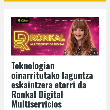
Teknologian
oinarritutako laguntza
eskaintzera etorri da
Ronkal Digital
Multiservicios