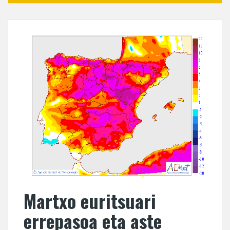
Martxo euritsuari
errepasoa eta aste