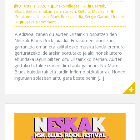
31 uztaila, 2026
Eneko Villegas
Berriak
,
Elkarrizketak
,
Emakumea
,
Erronkari
,
Kultura
,
Musika
Emakumea
,
Neskak Blues Rock Jaialdia
,
Sergio Garate
,
Urzainki
Leave a comment
9. edizioa izanen du aurten Urzainkin ospatzen den
Neskak Blues Rock jaialdia. Emakumeei oholtzan
garrantzia eman eta kalitatezko musika landa eremura
gerturatzeko ideiarekin sortutako jaialdi honek urtero
ehundaka lagun biltzen ditu Urzainkiko herrian. Aurten
gertuko bi talde izanen dira taula gainean, No More
Blues iruindarrak eta Jardin Infierno bizkaitarrak. Honen
inguruan solasean aritu gara beste behin […]