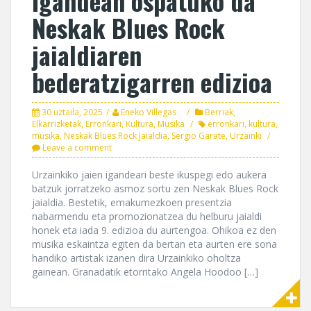
Igandean ospatuko da
Neskak Blues Rock
jaialdiaren
bederatzigarren edizioa
30 uztaila, 2025
Eneko Villegas
Berriak
,
Elkarrizketak
,
Erronkari
,
Kultura
,
Musika
erronkari
,
kultura
,
musika
,
Neskak Blues Rock Jaialdia
,
Sergio Garate
,
Urzainki
Leave a comment
Urzainkiko jaien igandeari beste ikuspegi edo aukera
batzuk jorratzeko asmoz sortu zen Neskak Blues Rock
jaialdia. Bestetik, emakumezkoen presentzia
nabarmendu eta promozionatzea du helburu jaialdi
honek eta iada 9. edizioa du aurtengoa. Ohikoa ez den
musika eskaintza egiten da bertan eta aurten ere sona
handiko artistak izanen dira Urzainkiko oholtza
gainean. Granadatik etorritako Angela Hoodoo […]