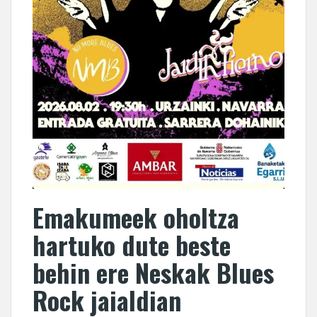
Emakumeek oholtza
hartuko dute beste
behin ere Neskak Blues
Rock jaialdian