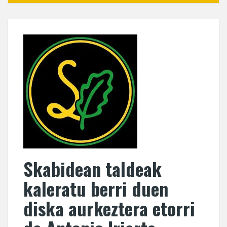
Skabidean taldeak
kaleratu berri duen
diska aurkeztera etorri