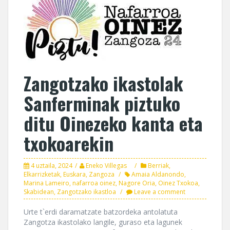
Zangotzako ikastolak
Sanferminak piztuko
ditu Oinezeko kanta eta
txokoarekin
4 uztaila, 2024
Eneko Villegas
Berriak
,
Elkarrizketak
,
Euskara
,
Zangoza
Amaia Aldanondo
,
Marina Lameiro
,
nafarroa oinez
,
Nagore Oria
,
Oinez Txokoa
,
Skabidean
,
Zangotzako ikastloa
Leave a comment
Urte t`erdi daramatzate batzordeka antolatuta
Zangotza ikastolako langile, guraso eta lagunek