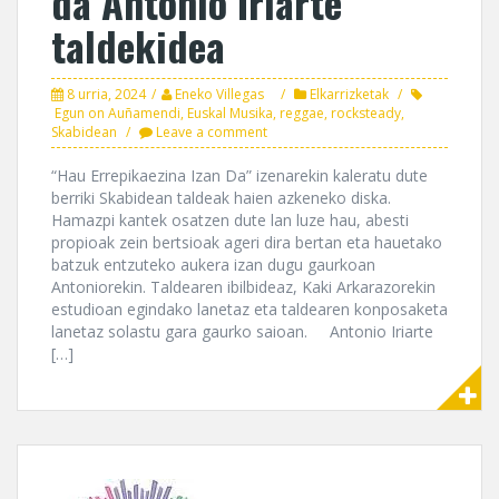
da Antonio Iriarte
taldekidea
8 urria, 2024
Eneko Villegas
Elkarrizketak
Egun on Auñamendi
,
Euskal Musika
,
reggae
,
rocksteady
,
Skabidean
Leave a comment
“Hau Errepikaezina Izan Da” izenarekin kaleratu dute
berriki Skabidean taldeak haien azkeneko diska.
Hamazpi kantek osatzen dute lan luze hau, abesti
propioak zein bertsioak ageri dira bertan eta hauetako
batzuk entzuteko aukera izan dugu gaurkoan
Antoniorekin. Taldearen ibilbideaz, Kaki Arkarazorekin
estudioan egindako lanetaz eta taldearen konposaketa
lanetaz solastu gara gaurko saioan. Antonio Iriarte
[…]