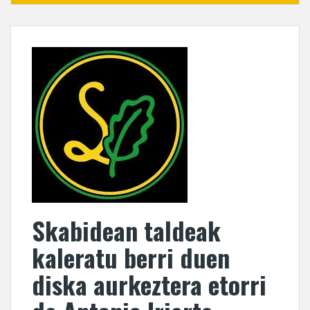
Skabidean taldeak
kaleratu berri duen
diska aurkeztera etorri