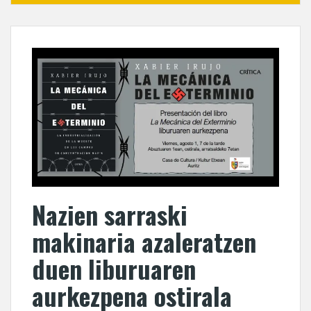
Nazien sarraski
makinaria azaleratzen
duen liburuaren
aurkezpena ostirala