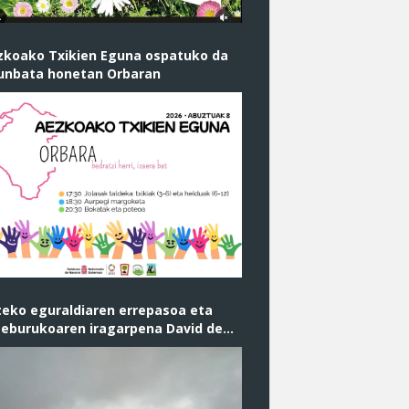
zkoako Txikien Eguna ospatuko da
runbata honetan Orbaran
teko eguraldiaren errepasoa eta
teburukoaren iragarpena David de
dresen ( @Noainmeteo ) eskutik