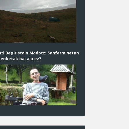
ti Begiristain Madotz: Sanferminetan
enketak bai ala ez?