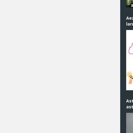
Ae
la
As
as
An