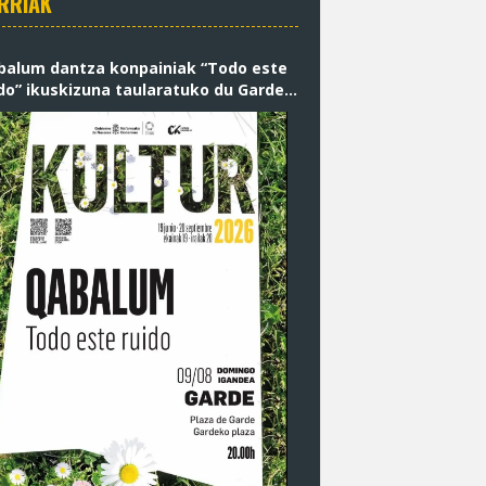
RRIAK
balum dantza konpainiak “Todo este
do” ikuskizuna taularatuko du Garden
andean