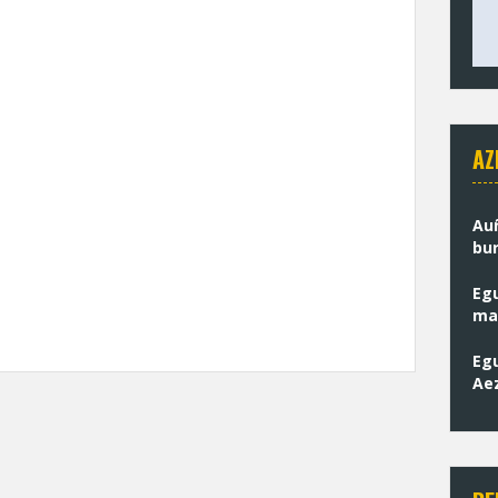
AZ
Au
bur
Eg
mat
Bak
Egu
Ae
ban