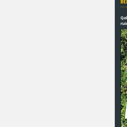
BE
Qa
rui
ig