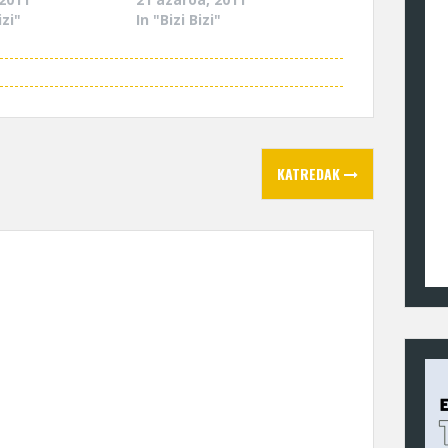
izi"
In "Bizi Bizi"
KATREDAK