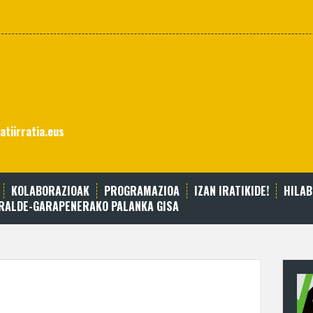
atiirratia.eus
KOLABORAZIOAK
PROGRAMAZIOA
IZAN IRATIKIDE!
HILA
RRALDE-GARAPENERAKO PALANKA GISA