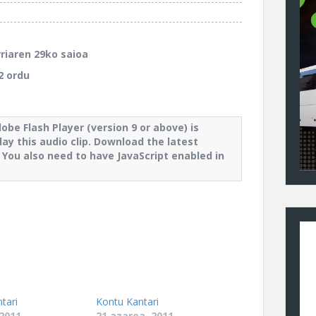
riaren 29ko saioa
2 ordu
dobe Flash Player (version 9 or above) is
lay this audio clip. Download the latest
. You also need to have JavaScript enabled in
tari
Kontu Kantari
 2011
21 azaroa, 2011