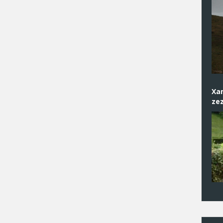
Xan
zez