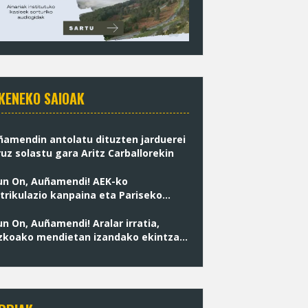
KENEKO SAIOAK
ñamendin antolatu dituzten jarduerei
uz solastu gara Aritz Carballorekin
un On, Auñamendi! AEK-ko
rikulazio kanpaina eta Pariseko
e artisauei epaiketa Naiz irratian
n On, Auñamendi! Aralar irratia,
zkoako mendietan izandako ekintza
dalikoak eta Auritzeko jardunaldiak