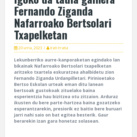
Fernando Ziganda
Nafarroako Bertsolari
Txapelketan
20 urria, 2023
Irati Irratia
Lekunberriko aurre-kanporaketan egindako lan
bikainak Nafarroako Bertsolari txapelketan
aritzeko txartela eskuratzea ahalbidetu zion
Fernando Ziganda Urdanpilletari. Pirinioetako
Bertso Eskolan urteak eman ditu lanean
bertsoak gustokoak zituelako baina
esperientzia hau bizitzea otu zitzaion. Arduraz
ikusten du bere parte-hartzea baina gozatzeko
esperantzarekin, presiorik ez baitio bere buruari
jarri nahi saio on bat egitea besterik. Gaur
berarekin izan gara honetaz solasean.