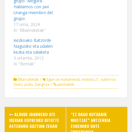
grupo “Aingura”.
c
i
k
e
t
t
Hablamos con Javi
b
t
o
o
e
a
Uranga miembro del
o
r
f
grupo.
k
(
r
(
O
i
17 urria, 2024
O
p
e
In "Elkarrizketak"
p
e
n
e
n
d
n
s
(
Aezkoako Batzorde
s
i
O
Nagusiko eta udalen
i
n
p
n
n
e
kezka eta salaketa
n
e
n
3 urtarrila, 2012
e
w
s
w
w
i
In "Berriak"
w
i
n
i
n
n
n
d
e
d
o
w
Elkarrizketak
Egun on Auñamendi
,
motxila 21
,
nafarroa
o
w
w
oinez
,
piztu
,
Zangoza
permalink
w
)
i
)
n
d
o
w
)
Post
ALDUDE IBARREKO ATE
“EZ DAGO KUTXARIK
navigation
IDEKIAK OSPATUKO DITUZTE
NIRETZAT” ANTZERKIA
ASTEBURU GUZTIAN ZEHAR
ESKEINIKO DUTE
TDIFERENCIA