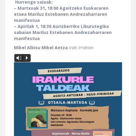
Hurrengo saioak:
– Martxoak 31, 18:00 Agoitzeko Euskararen
etxea Mariluz Estebanen Andrezaharraren
manifestua
– Apirilak 1, 18:30 Aurizberriko Liburutegiko
sabaian Mariluz Estebanen Andrezaharraren
manifestua
Mikel Albisu Mikel Antza
Irati Irratian
Vm
P