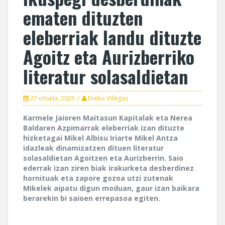
ematen dituzten
eleberriak landu dituzte
Agoitz eta Aurizberriko
literatur solasaldietan
27 otsaila, 2025
Eneko Villegas
Karmele Jaioren Maitasun Kapitalak eta Nerea
Baldaren Azpimarrak eleberriak izan dituzte
hizketagai Mikel Albisu Iriarte Mikel Antza
idazleak dinamizatzen dituen literatur
solasaldietan Agoitzen eta Aurizberrin. Saio
ederrak izan ziren biak irakurketa desberdinez
hornituak eta zapore gozoa utzi zutenak
Mikelek aipatu digun moduan, gaur izan baikara
berarekin bi saioen errepasoa egiten.