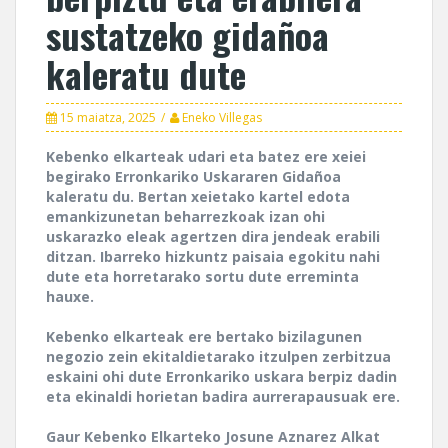
sustatzeko gidañoa
kaleratu dute
15 maiatza, 2025
Eneko Villegas
Kebenko elkarteak udari eta batez ere xeiei
begirako Erronkariko Uskararen Gidañoa
kaleratu du. Bertan xeietako kartel edota
emankizunetan beharrezkoak izan ohi
uskarazko eleak agertzen dira jendeak erabili
ditzan. Ibarreko hizkuntz paisaia egokitu nahi
dute eta horretarako sortu dute erreminta
hauxe.
Kebenko elkarteak ere bertako bizilagunen
negozio zein ekitaldietarako itzulpen zerbitzua
eskaini ohi dute Erronkariko uskara berpiz dadin
eta ekinaldi horietan badira aurrerapausuak ere.
Gaur Kebenko Elkarteko Josune Aznarez Alkat