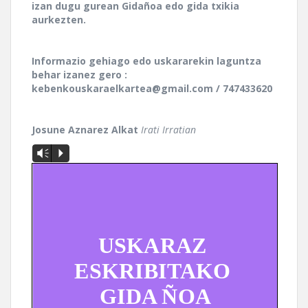
izan dugu gurean Gidañoa edo gida txikia
aurkezten.
Informazio gehiago edo uskararekin laguntza
behar izanez gero :
kebenkouskaraelkartea@gmail.com / 747433620
Josune Aznarez Alkat
Irati Irratian
Vm
P