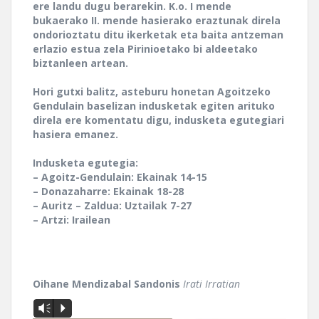
ere landu dugu berarekin. K.o. I mende
bukaerako II. mende hasierako eraztunak direla
ondorioztatu ditu ikerketak eta baita antzeman
erlazio estua zela Pirinioetako bi aldeetako
biztanleen artean.
Hori gutxi balitz, asteburu honetan Agoitzeko
Gendulain baselizan indusketak egiten arituko
direla ere komentatu digu, indusketa egutegiari
hasiera emanez.
Indusketa egutegia:
– Agoitz-Gendulain: Ekainak 14-15
– Donazaharre: Ekainak 18-28
– Auritz – Zaldua: Uztailak 7-27
– Artzi: Irailean
Oihane Mendizabal Sandonis
Irati Irratian
Vm
P