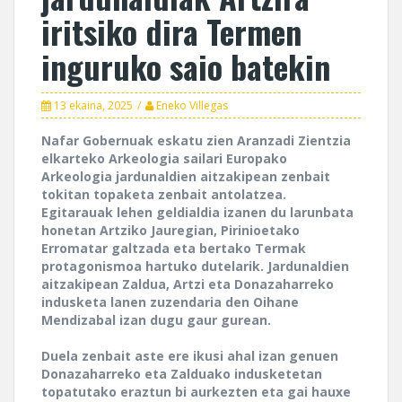
iritsiko dira Termen
inguruko saio batekin
13 ekaina, 2025
Eneko Villegas
Nafar Gobernuak eskatu zien Aranzadi Zientzia
elkarteko Arkeologia sailari Europako
Arkeologia jardunaldien aitzakipean zenbait
tokitan topaketa zenbait antolatzea.
Egitarauak lehen geldialdia izanen du larunbata
honetan Artziko Jauregian, Pirinioetako
Erromatar galtzada eta bertako Termak
protagonismoa hartuko dutelarik. Jardunaldien
aitzakipean Zaldua, Artzi eta Donazaharreko
indusketa lanen zuzendaria den Oihane
Mendizabal izan dugu gaur gurean.
Duela zenbait aste ere ikusi ahal izan genuen
Donazaharreko eta Zalduako indusketetan
topatutako eraztun bi aurkezten eta gai hauxe