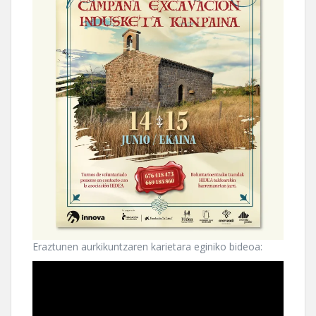
Eraztunen aurkikuntzaren karietara eginiko bideoa: