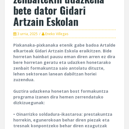
bete dator Gidari
Artzain Eskolan
3 urria, 2025
Eneko Villegas
Pixkanaka-pixkanaka etenik gabe badoa Artalde
elkarteak Gidari Artzain Eskola eraikitzen. Bide
horretan hainbat pausu eman diren arren ez dira
bere horretan geratu eta udazken honetarako
zenbait formakuntza saio antolatu dituzte,
lehen sektorean lanean dabiltzan horiei
zuzendua.
Guztira udazkena honetan bost formakuntza
programa izanen dira hemen zerrendatuko
dizkizuegunak:
• Oinarrizko soldadura-ikastaroa: prestakuntza
horrekin, egunerokoan behar diren piezak eta
tresnak konpontzeko behar diren ezagutzak