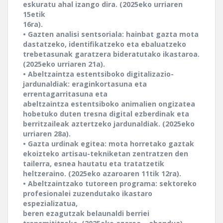
eskuratu ahal izango dira. (2025eko urriaren
15etik
16ra).
• Gazten analisi sentsoriala: hainbat gazta mota
dastatzeko, identifikatzeko eta ebaluatzeko
trebetasunak garatzera bideratutako ikastaroa.
(2025eko urriaren 21a).
• Abeltzaintza estentsiboko digitalizazio-
jardunaldiak: eraginkortasuna eta
errentagarritasuna eta
abeltzaintza estentsiboko animalien ongizatea
hobetuko duten tresna digital ezberdinak eta
berritzaileak aztertzeko jardunaldiak. (2025eko
urriaren 28a).
• Gazta urdinak egitea: mota horretako gaztak
ekoizteko artisau-tekniketan zentratzen den
tailerra, esnea hautatu eta tratatzetik
heltzeraino. (2025eko azaroaren 11tik 12ra).
• Abeltzaintzako tutoreen programa: sektoreko
profesionalei zuzendutako ikastaro
espezializatua,
beren ezagutzak belaunaldi berriei