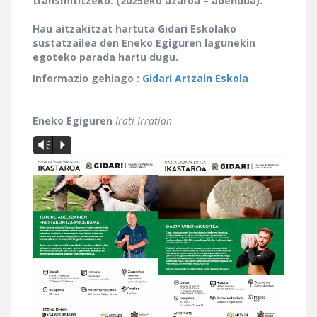
transmititzeko. (2025eko azaroa – abendua).
Hau aitzakitzat hartuta Gidari Eskolako
sustatzailea den Eneko Egiguren lagunekin
egoteko parada hartu dugu.
Informazio gehiago :
Gidari Artzain Eskola
Eneko Egiguren
Irati Irratian
Vm
P