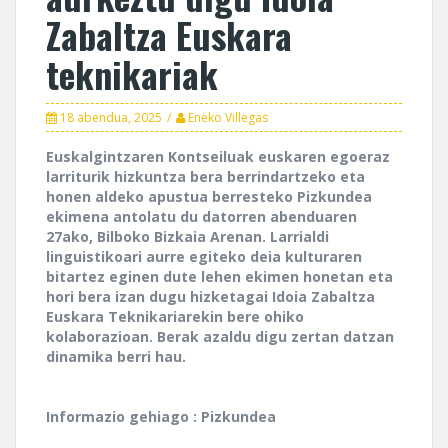
Zabaltza Euskara
teknikariak
18 abendua, 2025
Eneko Villegas
Euskalgintzaren Kontseiluak euskaren egoeraz
larriturik hizkuntza bera berrindartzeko eta
honen aldeko apustua berresteko Pizkundea
ekimena antolatu du datorren abenduaren
27ako, Bilboko Bizkaia Arenan. Larrialdi
linguistikoari aurre egiteko deia kulturaren
bitartez eginen dute lehen ekimen honetan eta
hori bera izan dugu hizketagai Idoia Zabaltza
Euskara Teknikariarekin bere ohiko
kolaborazioan. Berak azaldu digu zertan datzan
dinamika berri hau.
Informazio gehiago : Pizkundea