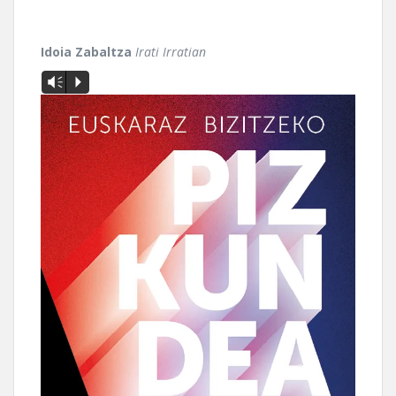
Idoia Zabaltza
Irati Irratian
Vm
P