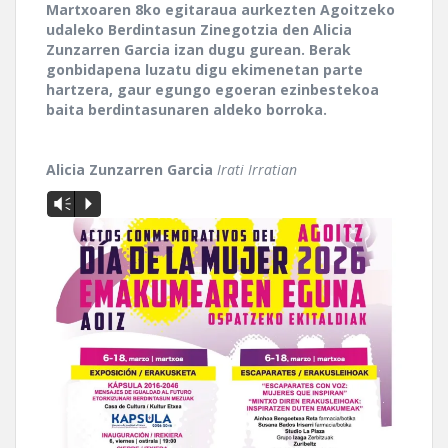
Martxoaren 8ko egitaraua aurkezten Agoitzeko
udaleko Berdintasun Zinegotzia den Alicia
Zunzarren Garcia izan dugu gurean. Berak
gonbidapena luzatu digu ekimenetan parte
hartzera, gaur egungo egoeran ezinbestekoa
baita berdintasunaren aldeko borroka.
Alicia Zunzarren Garcia
Irati Irratian
Vm
P