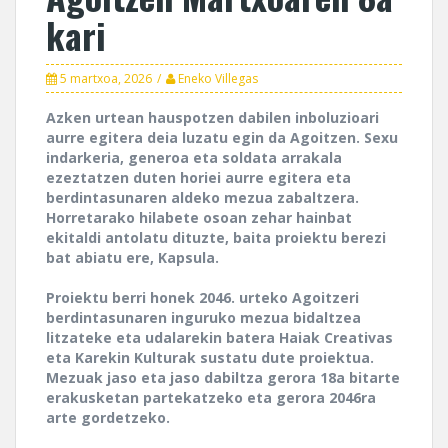
kari
5 martxoa, 2026
Eneko Villegas
Azken urtean hauspotzen dabilen inboluzioari
aurre egitera deia luzatu egin da Agoitzen. Sexu
indarkeria, generoa eta soldata arrakala
ezeztatzen duten horiei aurre egitera eta
berdintasunaren aldeko mezua zabaltzera.
Horretarako hilabete osoan zehar hainbat
ekitaldi antolatu dituzte, baita proiektu berezi
bat abiatu ere, Kapsula.
Proiektu berri honek 2046. urteko Agoitzeri
berdintasunaren inguruko mezua bidaltzea
litzateke eta udalarekin batera Haiak Creativas
eta Karekin Kulturak sustatu dute proiektua.
Mezuak jaso eta jaso dabiltza gerora 18a bitarte
erakusketan partekatzeko eta gerora 2046ra
arte gordetzeko.