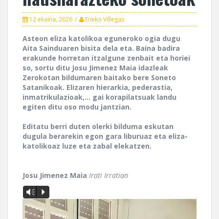
12 ekaina, 2026
Eneko Villegas
Asteon eliza katolikoa eguneroko ogia dugu
Aita Sainduaren bisita dela eta. Baina badira
erakunde horretan itzalgune zenbait eta horiei
so, sortu ditu Josu Jimenez Maia idazleak
Zerokotan bildumaren baitako bere Soneto
Satanikoak. Elizaren hierarkia, pederastia,
inmatrikulazioak,… gai korapilatsuak landu
egiten ditu oso modu jantzian.
Editatu berri duten olerki bilduma eskutan
dugula berarekin egon gara liburuaz eta eliza-
katolikoaz luze eta zabal elekatzen.
Josu Jimenez Maia
Irati Irratian
Vm
P