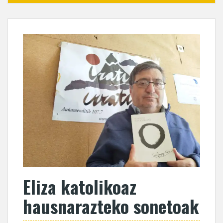
Eliza katolikoaz
hausnarazteko sonetoak