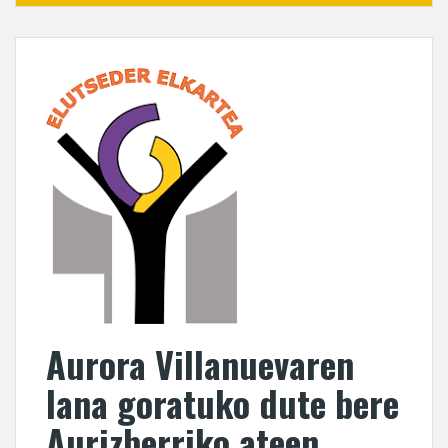
Aurora Villanuevaren
lana goratuko dute bere
Aurizberriko ateen