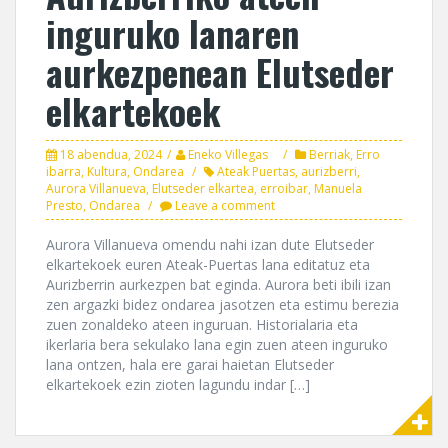
inguruko lanaren
aurkezpenean Elutseder
elkartekoek
18 abendua, 2024
Eneko Villegas
Berriak
,
Erro
ibarra
,
Kultura
,
Ondarea
Ateak Puertas
,
aurizberri
,
Aurora Villanueva
,
Elutseder elkartea
,
erroibar
,
Manuela
Presto
,
Ondarea
Leave a comment
Aurora Villanueva omendu nahi izan dute Elutseder
elkartekoek euren Ateak-Puertas lana editatuz eta
Aurizberrin aurkezpen bat eginda. Aurora beti ibili izan
zen argazki bidez ondarea jasotzen eta estimu berezia
zuen zonaldeko ateen inguruan. Historialaria eta
ikerlaria bera sekulako lana egin zuen ateen inguruko
lana ontzen, hala ere garai haietan Elutseder
elkartekoek ezin zioten lagundu indar […]