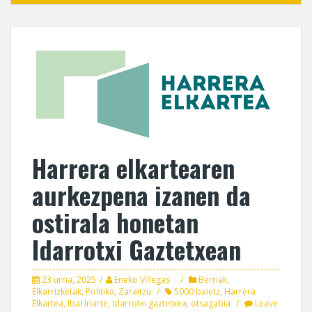
Harrera elkartearen
aurkezpena izanen da
ostirala honetan
Idarrotxi Gaztetxean
23 urria, 2025
Eneko Villegas
Berriak
,
Elkarrizketak
,
Politika
,
Zaraitzu
5000 baietz
,
Harrera
Elkartea
,
Ibai Iriarte
,
Idarrotxi gaztetxea
,
otsagabia
Leave