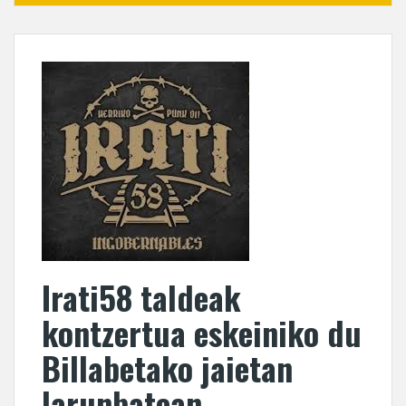
Irati58 taldeak
kontzertua eskeiniko du
Billabetako jaietan
larunbatean