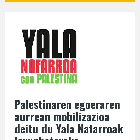
Palestinaren egoeraren
aurrean mobilizazioa
deitu du Yala Nafarroak