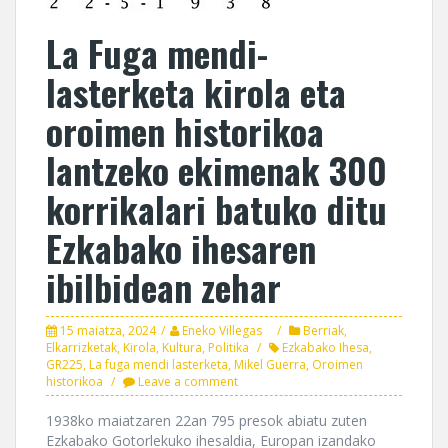
La Fuga mendi-
lasterketa kirola eta
oroimen historikoa
lantzeko ekimenak 300
korrikalari batuko ditu
Ezkabako ihesaren
ibilbidean zehar
15 maiatza, 2024
Eneko Villegas
Berriak
,
Elkarrizketak
,
Kirola
,
Kultura
,
Politika
Ezkabako Ihesa
,
GR225
,
La fuga mendi lasterketa
,
Mikel Guerra
,
Oroimen
historikoa
Leave a comment
1938ko maiatzaren 22an 795 presok abiatu zuten
Ezkabako Gotorlekuko ihesaldia, Europan izandako