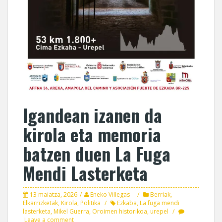
Igandean izanen da
kirola eta memoria
batzen duen La Fuga
Mendi Lasterketa
13 maiatza, 2026
Eneko Villegas
Berriak
,
Elkarrizketak
,
Kirola
,
Politika
Ezkaba
,
La fuga mendi
lasterketa
,
Mikel Guerra
,
Oroimen historikoa
,
urepel
Leave a comment