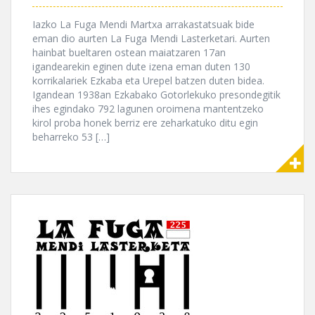
Iazko La Fuga Mendi Martxa arrakastatsuak bide
eman dio aurten La Fuga Mendi Lasterketari. Aurten
hainbat bueltaren ostean maiatzaren 17an
igandearekin eginen dute izena eman duten 130
korrikalariek Ezkaba eta Urepel batzen duten bidea.
Igandean 1938an Ezkabako Gotorlekuko presondegitik
ihes egindako 792 lagunen oroimena mantentzeko
kirol proba honek berriz ere zeharkatuko ditu egin
beharreko 53 […]