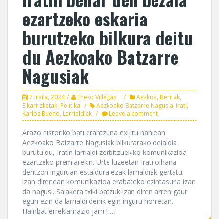
ezartzeko eskaria
burutzeko bilkura deitu
du Aezkoako Batzarre
Nagusiak
7 iraila, 2024
Eneko Villegas
Aezkoa
,
Berriak
,
Elkarrizketak
,
Politika
Aezkoako Batzarre Nagusia
,
irati
,
Karlos Bueno
,
Larrialdiak
Leave a comment
Arazo historiko bati erantzuna exijitu nahiean
Aezkoako Batzarre Nagusiak bilkurarako deialdia
burutu du, Iratin larrialdi zerbitzuekiko komunikazioa
ezartzeko premiarekin. Urte luzeetan Irati oihana
deritzon inguruan estaldura ezak larrialdiak gertatu
izan direnean komunikazioa erabateko ezintasuna izan
da nagusi. Saiakera txiki batzuk izan diren arren gaur
egun ezin da larrialdi deirik egin inguru horretan.
Hainbat erreklamazio jarri […]