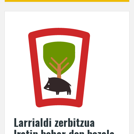
Larrialdi zerbitzua
Iratin behar den bezala