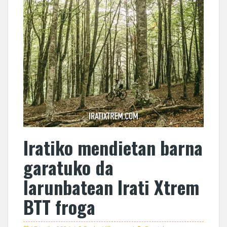
Iratiko mendietan barna
garatuko da
larunbatean Irati Xtrem
BTT froga