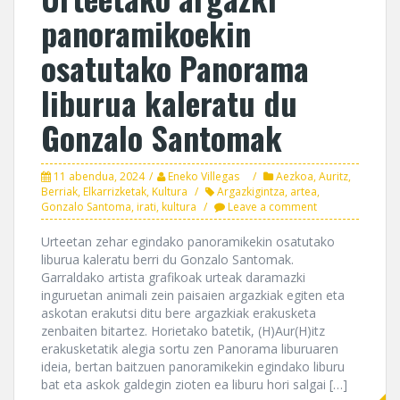
panoramikoekin
osatutako Panorama
liburua kaleratu du
Gonzalo Santomak
11 abendua, 2024
Eneko Villegas
Aezkoa
,
Auritz
,
Berriak
,
Elkarrizketak
,
Kultura
Argazkigintza
,
artea
,
Gonzalo Santoma
,
irati
,
kultura
Leave a comment
Urteetan zehar egindako panoramikekin osatutako
liburua kaleratu berri du Gonzalo Santomak.
Garraldako artista grafikoak urteak daramazki
inguruetan animali zein paisaien argazkiak egiten eta
askotan erakutsi ditu bere argazkiak erakusketa
zenbaiten bitartez. Horietako batetik, (H)Aur(H)itz
erakusketatik alegia sortu zen Panorama liburuaren
ideia, bertan baitzuen panoramikekin egindako liburu
bat eta askok galdegin zioten ea liburu hori salgai […]