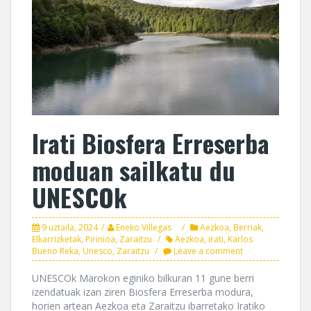
Irati Biosfera Erreserba
moduan sailkatu du
UNESCOk
9 uztaila, 2024
Eneko Villegas
Aezkoa
,
Berriak
,
Elkarrizketak
,
Pirinioa
,
Zaraitzu
Aezkoa
,
irati
,
Karlos
Bueno Reka
,
Unesco
,
Zaraitzu
Leave a comment
UNESCOk Marokon eginiko bilkuran 11 gune berri
izendatuak izan ziren Biosfera Erreserba modura,
horien artean Aezkoa eta Zaraitzu ibarretako Iratiko