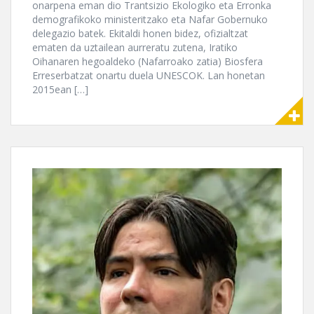
onarpena eman dio Trantsizio Ekologiko eta Erronka
demografikoko ministeritzako eta Nafar Gobernuko
delegazio batek. Ekitaldi honen bidez, ofizialtzat
ematen da uztailean aurreratu zutena, Iratiko
Oihanaren hegoaldeko (Nafarroako zatia) Biosfera
Erreserbatzat onartu duela UNESCOK. Lan honetan
2015ean […]