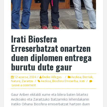
Irati Biosfera
Erreserbatzat onartzen
duen diplomen entrega
burutu dute gaur
12 azaroa, 2024
Eneko Villegas
Aezkoa
,
Berriak
,
Natura
,
Zaraitzu
Aezkoa
,
Biosfera Erreserba
,
irati
Leave a comment
Gaur Ariben ekitaldi xume eta bilera baten bitartez
Aezkoako eta Zaraitzuko Batzarreko lehendakariei
Iratiko Oihana Biosfera erreserbatzat hartzen duen