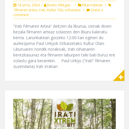
18 urria, 2024
Eneko Villegas
Elkarrizketak
filmaren artea
,
irati
,
Kultur Ola
,
orbaizeta
Leave a
comment
“Irati Filmaren Artea” deitzen da liburua, izenak dioen
bezala filmaren arteaz solasten den liburu kaleratu
berria. Larunbatean goizeko 12:00-tan eginen du
aurkezpena Paul Urkijok Orbaizetako Kultur Olan.
Liburuaren nondik norakoak, Irati oihanaren
berezitasunaz eta filmaren laburpen txiki bati buruz ere
solastu gara berarekin. Paul Urkijo (“Irati” filmaren
zuzendaria) Irati Irratian