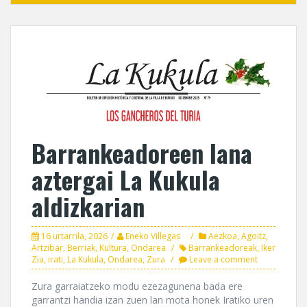
Barrankeadoreen lana
aztergai La Kukula
aldizkarian
16 urtarrila, 2026
Eneko Villegas
Aezkoa
,
Agoitz
,
Artzibar
,
Berriak
,
Kultura
,
Ondarea
Barrankeadoreak
,
Iker
Zia
,
irati
,
La Kukula
,
Ondarea
,
Zura
Leave a comment
Zura garraiatzeko modu ezezagunena bada ere
garrantzi handia izan zuen lan mota honek Iratiko uren