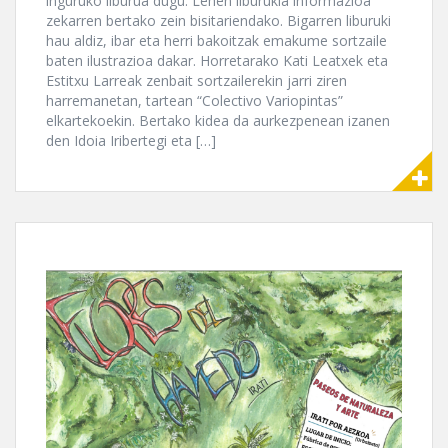
inguruko liburua dugu. Lehen liburukia informazioa
zekarren bertako zein bisitariendako. Bigarren liburuki
hau aldiz, ibar eta herri bakoitzak emakume sortzaile
baten ilustrazioa dakar. Horretarako Kati Leatxek eta
Estitxu Larreak zenbait sortzailerekin jarri ziren
harremanetan, tartean “Colectivo Variopintas”
elkartekoekin. Bertako kidea da aurkezpenean izanen
den Idoia Iribertegi eta […]