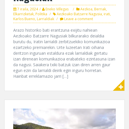
7 iraila, 2024
Eneko Villegas
Aezkoa
,
Berriak
,
Elkarrizketak
,
Politika
Aezkoako Batzarre Nagusia
,
irati
,
Karlos Bueno
,
Larrialdiak
Leave a comment
Arazo historiko bati erantzuna exijitu nahiean
Aezkoako Batzarre Nagusiak bilkurarako deialdia
burutu du, Iratin larrialdi zerbitzuekiko komunikazioa
ezartzeko premiarekin. Urte luzeetan Irati oihana
deritzon inguruan estaldura ezak larrialdiak gertatu
izan direnean komunikazioa erabateko ezintasuna izan
da nagusi. Saiakera txiki batzuk izan diren arren gaur
egun ezin da larrialdi deirik egin inguru horretan.
Hainbat erreklamazio jarri […]