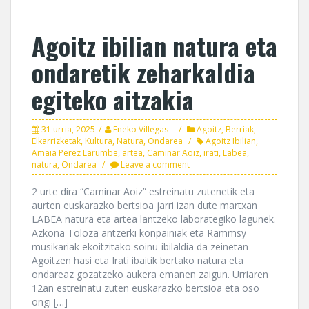
Agoitz ibilian natura eta
ondaretik zeharkaldia
egiteko aitzakia
31 urria, 2025
Eneko Villegas
Agoitz
,
Berriak
,
Elkarrizketak
,
Kultura
,
Natura
,
Ondarea
Agoitz Ibilian
,
Amaia Perez Larumbe
,
artea
,
Caminar Aoiz
,
irati
,
Labea
,
natura
,
Ondarea
Leave a comment
2 urte dira “Caminar Aoiz” estreinatu zutenetik eta
aurten euskarazko bertsioa jarri izan dute martxan
LABEA natura eta artea lantzeko laborategiko lagunek.
Azkona Toloza antzerki konpainiak eta Rammsy
musikariak ekoitzitako soinu-ibilaldia da zeinetan
Agoitzen hasi eta Irati ibaitik bertako natura eta
ondareaz gozatzeko aukera emanen zaigun. Urriaren
12an estreinatu zuten euskarazko bertsioa eta oso
ongi […]