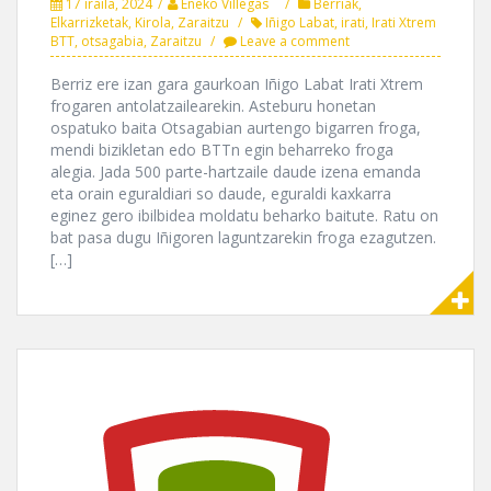
17 iraila, 2024
Eneko Villegas
Berriak
,
Elkarrizketak
,
Kirola
,
Zaraitzu
Iñigo Labat
,
irati
,
Irati Xtrem
BTT
,
otsagabia
,
Zaraitzu
Leave a comment
Berriz ere izan gara gaurkoan Iñigo Labat Irati Xtrem
frogaren antolatzailearekin. Asteburu honetan
ospatuko baita Otsagabian aurtengo bigarren froga,
mendi bizikletan edo BTTn egin beharreko froga
alegia. Jada 500 parte-hartzaile daude izena emanda
eta orain eguraldiari so daude, eguraldi kaxkarra
eginez gero ibilbidea moldatu beharko baitute. Ratu on
bat pasa dugu Iñigoren laguntzarekin froga ezagutzen.
[…]