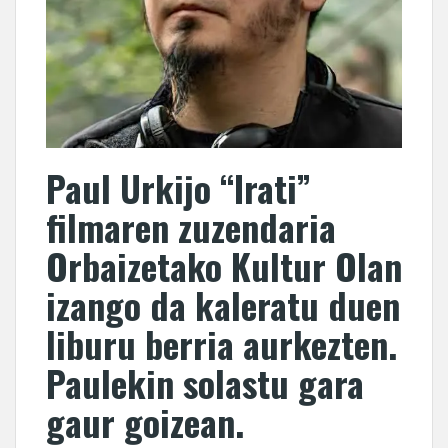
Paul Urkijo “Irati”
filmaren zuzendaria
Orbaizetako Kultur Olan
izango da kaleratu duen
liburu berria aurkezten.
Paulekin solastu gara
gaur goizean.