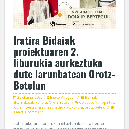
Iratira Bidaiak
proiektuaren 2.
liburukia aurkeztuko
dute larunbatean Orotz-
Betelun
26 ekaina, 2025
Eneko Villegas
Berriak
,
Elkarrizketak
,
Kultura
,
Orotz-Betelu
Colectivo Variopintas
,
Idoia Iribertegi
,
irati
,
Iratira Bidaiak
,
kultura
,
orotz-betelu
Leave a comment
Irati ibaiko urek bustitzen dituzten ibar eta herrien