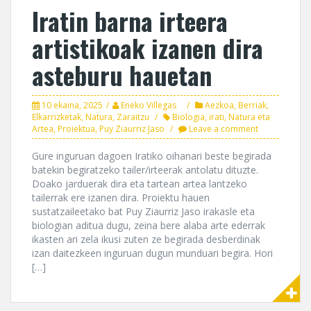
Iratin barna irteera
artistikoak izanen dira
asteburu hauetan
10 ekaina, 2025
Eneko Villegas
Aezkoa
,
Berriak
,
Elkarrizketak
,
Natura
,
Zaraitzu
Biologia
,
irati
,
Natura eta
Artea
,
Proiektua
,
Puy Ziaurriz Jaso
Leave a comment
Gure inguruan dagoen Iratiko oihanari beste begirada
batekin begiratzeko tailer/irteerak antolatu dituzte.
Doako jarduerak dira eta tartean artea lantzeko
tailerrak ere izanen dira. Proiektu hauen
sustatzaileetako bat Puy Ziaurriz Jaso irakasle eta
biologian aditua dugu, zeina bere alaba arte ederrak
ikasten ari zela ikusi zuten ze begirada desberdinak
izan daitezkeen inguruan dugun munduari begira. Hori
[…]