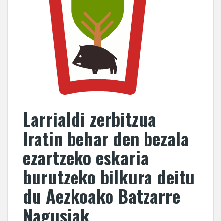
Larrialdi zerbitzua
Iratin behar den bezala
ezartzeko eskaria
burutzeko bilkura deitu
du Aezkoako Batzarre
Nagusiak