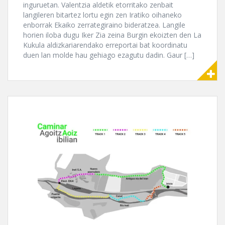
inguruetan. Valentzia aldetik etorritako zenbait
langileren bitartez lortu egin zen Iratiko oihaneko
enborrak Ekaiko zerrategiraino bideratzea. Langile
horien iloba dugu Iker Zia zeina Burgin ekoizten den La
Kukula aldizkariarendako erreportai bat koordinatu
duen lan molde hau gehiago ezagutu dadin. Gaur […]