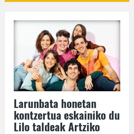
Larunbata honetan
kontzertua eskainiko du
Lilo taldeak Artziko