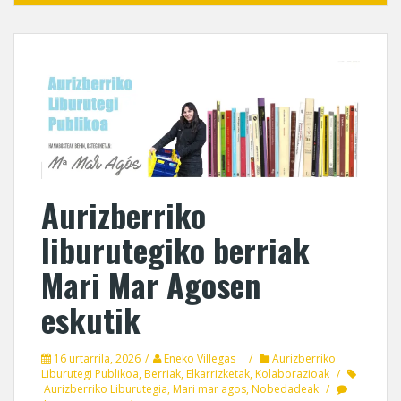
Aurizberriko
liburutegiko berriak
Mari Mar Agosen
eskutik
16 urtarrila, 2026
Eneko Villegas
Aurizberriko
Liburutegi Publikoa
,
Berriak
,
Elkarrizketak
,
Kolaborazioak
Aurizberriko Liburutegia
,
Mari mar agos
,
Nobedadeak