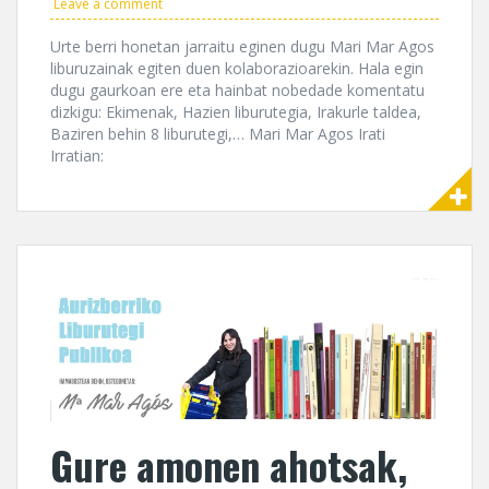
Leave a comment
Urte berri honetan jarraitu eginen dugu Mari Mar Agos
liburuzainak egiten duen kolaborazioarekin. Hala egin
dugu gaurkoan ere eta hainbat nobedade komentatu
dizkigu: Ekimenak, Hazien liburutegia, Irakurle taldea,
Baziren behin 8 liburutegi,… Mari Mar Agos Irati
Irratian:
Gure amonen ahotsak,