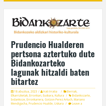
Prudencio Hualderen
pertsona aztertuko dute
Bidankozarteko
lagunak hitzaldi baten
bitartez
18 abuztua, 2023
Irati Irratia
Berriak
,
Elkarrizketak
,
Erronkari
,
Euskara
,
Kultura
Bidankozarte
,
bidankoze
,
Erronkariera
,
Gotzon Perez Artuch
,
Mariano
Mendigacha
,
Prudencio Hualde
,
Uskara
Leave a