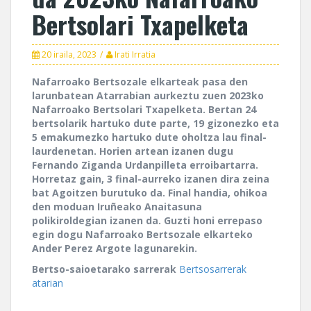
Bertsolari Txapelketa
20 iraila, 2023
Irati Irratia
Nafarroako Bertsozale elkarteak pasa den
larunbatean Atarrabian aurkeztu zuen 2023ko
Nafarroako Bertsolari Txapelketa. Bertan 24
bertsolarik hartuko dute parte, 19 gizonezko eta
5 emakumezko hartuko dute oholtza lau final-
laurdenetan. Horien artean izanen dugu
Fernando Ziganda Urdanpilleta erroibartarra.
Horretaz gain, 3 final-aurreko izanen dira zeina
bat Agoitzen burutuko da. Final handia, ohikoa
den moduan Iruñeako Anaitasuna
polikiroldegian izanen da. Guzti honi errepaso
egin dogu Nafarroako Bertsozale elkarteko
Ander Perez Argote lagunarekin.
Bertso-saioetarako sarrerak
Bertsosarrerak
atarian