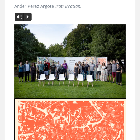
Ander Perez Argote
Irati Irratian:
Vm
P