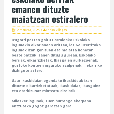
emanen dituzte
maiatzean ostiralero
12 maiatza, 2025
Eneko Villegas
Izugarri pozten gaitu Garraldako Eskolako
lagunekin elkarlanean aritzea, iaz Galuzerritako
lagunak izan genituen eta maiatza honetan
beste batzuk izanen ditugu gurean. Eskolako
berriak, elkarrizketak, Ikasgaien aurkezpenak,
gustoko kontuen inguruko azalpenak,… ekarriko
dizkigute astero.
Gaur ikasbidaian egondako ikaskideak izan
dituzte elkarrizketatuak, ikasbidaiaz, ikasgaiez
eta etorkizunaz mintzatu direlarik.
Milesker lagunak, zuen hurrengo ekarpena
entzuteko gogoz geratzen gara.